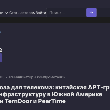
Search
ки
Стать автором
Войти
for:
а
e
.03.2026
Индикаторы компрометации
оза для телекома: китайская APT-г
инфраструктуру в Южной Америке
 TernDoor и PeerTime