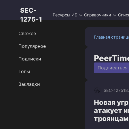
Перейти
SEC-
к
Ресурсы ИБ
Справочники
Спис
контенту
1275-1
Свежее
Главная страниц
Популярное
PeerTim
Подписки
Подписаться
Топы
Закладки
SEC-1275
18
Новая угр
атакует 
троянцами