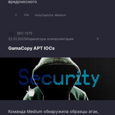
вредоносного
HuluCaptcha
Medium
0
336
SEC-1275
22.01.2025
Индикаторы компрометации
0
GamaCopy APT IOCs
Команда Medium обнаружила образцы атак,