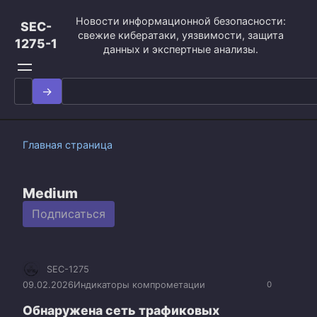
Перейти
Новости информационной безопасности:
к
SEC-
свежие кибератаки, уязвимости, защита
контенту
1275-1
данных и экспертные анализы.
Search
for:
Главная страница
Medium
Подписаться
SEC-1275
09.02.2026
Индикаторы компрометации
0
Обнаружена сеть трафиковых