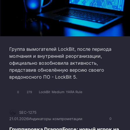
Группа вымогателей LockBit, после периода
молчания и внутренней реорганизации,
официально возобновила активность,
представив обновлённую версию своего
вредоносного ПО - LockBit 5.
LockBit
Medium
YARA Rule
0
279
SEC-1275
21.01.2026
Индикаторы компрометации
0
Группировка DragonForce: новый игрок на