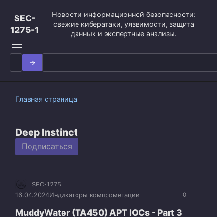
Перейти
Новости информационной безопасности:
к
SEC-
свежие кибератаки, уязвимости, защита
контенту
1275-1
данных и экспертные анализы.
Search
for:
Главная страница
Deep Instinct
Подписаться
SEC-1275
16.04.2024
Индикаторы компрометации
0
MuddyWater (TA450) APT IOCs - Part 3