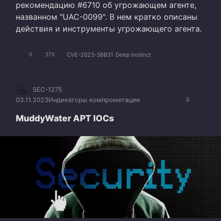
рекомендацию #6710 об угрожающем агенте,
названном "UAC-0099". В нем кратко описаны
действия и инструменты угрожающего агента.
CVE-2023-38831
Deep Instinct
0
273
SEC-1275
03.11.2023
Индикаторы компрометации
0
MuddyWater APT IOCs