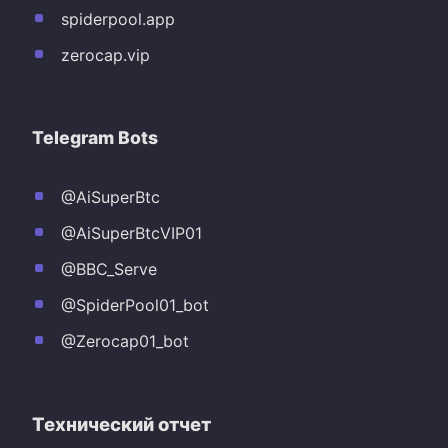
spiderpool.app
zerocap.vip
Telegram Bots
@AiSuperBtc
@AiSuperBtcVIP01
@BBC_Serve
@SpiderPool01_bot
@Zerocap01_bot
Технический отчет