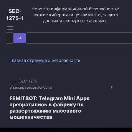
Перейти
Новости информационной безопасности:
к
SEC-
свежие кибератаки, уязвимости, защита
контенту
1275-1
данных и экспертные анализы.
Search
for:
Главная страница
»
Безопасность
SEC-1275
3 месяца
Безопасность
0
FEMITBOT: Telegram Mini Apps
превратились в фабрику по
развёртыванию массового
мошенничества