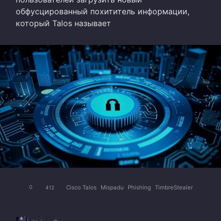
обфусцированный похититель информации,
который Talos называет
Cisco Talos
Mispadu
Phishing
TimbreStealer
0
412