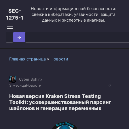
Перейти
Новости информационной безопасности:
к
SEC-
свежие кибератаки, уязвимости, защита
контенту
1275-1
данных и экспертные анализы.
Search
for:
Главная страница
»
Новости
Cyber Sphinx
3 месяца
Новости
0
Новая версия Kraken Stress Testing
Toolkit: усовершенствованный парсинг
шаблонов и генерация переменных