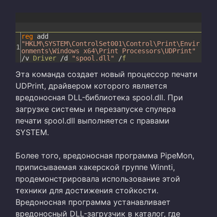
reg
add
"HKLM\SYSTEM\ControlSet001\Control\Print\Envir
1
onments\Windows x64\Print Processors\UDPrint"
/
v
Driver
/
d
"spool.dll"
/
f
Эта команда создает новый процессор печати
UDPrint, драйвером которого является
вредоносная DLL-библиотека spool.dll. При
загрузке системы и перезапуске спулера
печати spool.dll выполняется с правами
SYSTEM.
Более того, вредоносная программа PipeMon,
приписываемая хакерской группе Winnti,
продемонстрировала использование этой
техники для достижения стойкости.
Вредоносная программа устанавливает
вредоносный DLL-загрузчик в каталог, где