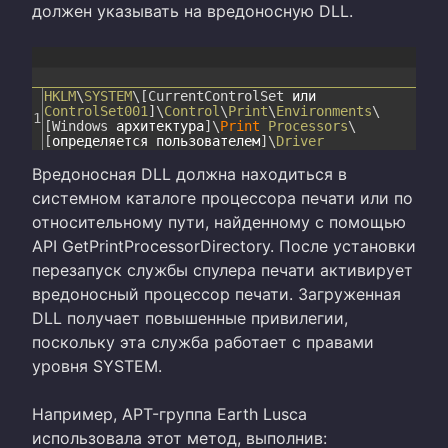
должен указывать на вредоносную DLL.
HKLM
\
SYSTEM
\
[
CurrentControlSet
или
ControlSet001
]
\
Control
\
Print
\
Environments
\
1
[
Windows
архитектура
]
\
Print
Processors
\
[
определяется
пользователем
]
\
Driver
Вредоносная DLL должна находиться в
системном каталоге процессора печати или по
относительному пути, найденному с помощью
API GetPrintProcessorDirectory. После установки
перезапуск службы спулера печати активирует
вредоносный процессор печати. Загруженная
DLL получает повышенные привилегии,
поскольку эта служба работает с правами
уровня SYSTEM.
Например, APT-группа Earth Lusca
использовала этот метод, выполнив: