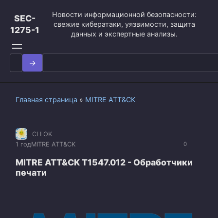
Перейти
Новости информационной безопасности:
к
SEC-
свежие кибератаки, уязвимости, защита
контенту
1275-1
данных и экспертные анализы.
Search
for:
Главная страница
»
MITRE ATT&CK
CLLOK
1 год
MITRE ATT&CK
0
MITRE ATT&CK T1547.012 - Обработчики
печати