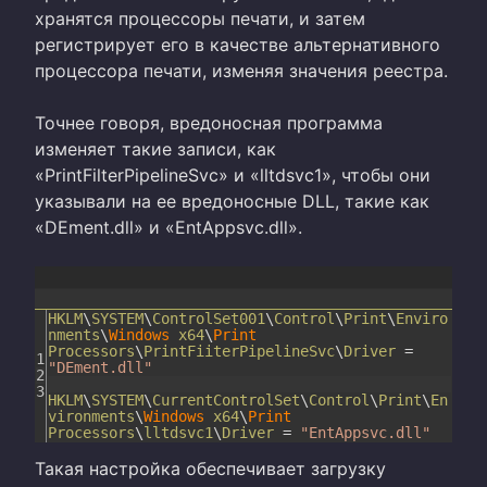
хранятся процессоры печати, и затем
регистрирует его в качестве альтернативного
процессора печати, изменяя значения реестра.
Точнее говоря, вредоносная программа
изменяет такие записи, как
«PrintFilterPipelineSvc» и «lltdsvc1», чтобы они
указывали на ее вредоносные DLL, такие как
«DEment.dll» и «EntAppsvc.dll».
HKLM
\
SYSTEM
\
ControlSet001
\
Control
\
Print
\
Enviro
nments
\
Windows
x64
\
Print
Processors
\
PrintFiiterPipelineSvc
\
Driver
=
1
"DEment.dll"
2
3
HKLM
\
SYSTEM
\
CurrentControlSet
\
Control
\
Print
\
En
vironments
\
Windows
x64
\
Print
Processors
\
lltdsvc1
\
Driver
=
"EntAppsvc.dll"
Такая настройка обеспечивает загрузку