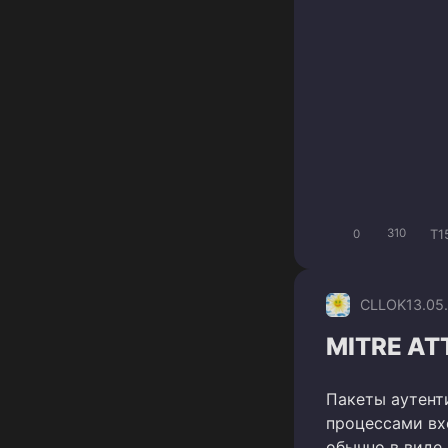
T1
0
310
CLLOK
13.05
MITRE AT
Пакеты аутент
процессами вх
обычно в виде