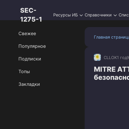
Перейти
SEC-
к
Ресурсы ИБ
Справочники
Спис
контенту
1275-1
Свежее
Главная страниц
Популярное
CLLOK
1 год
Подписки
MITRE AT
Топы
безопасно
Закладки