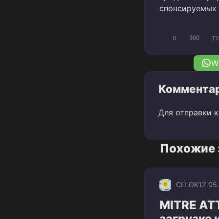
спонсируемых 
T1
0
300
W
Комментар
Для отправки 
Похожие 
CLLOK
12.05
MITRE AT
загрузке 