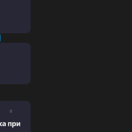
0
ка при