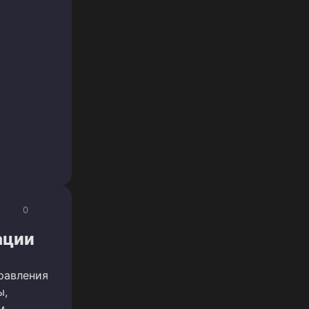
0
ации
равления
ы,
м