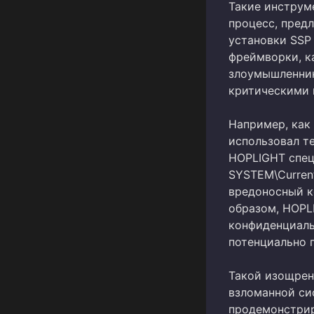
Такие инструме
процесс, предл
установки SSP
фреймворки, к
злоумышленник
критическими 
Например, как
использовал т
HOPLIGHT спец
SYSTEM\Current
вредоносный к
образом, HOPL
конфиденциаль
потенциально 
Такой изощрен
взломанной си
продемонстрир