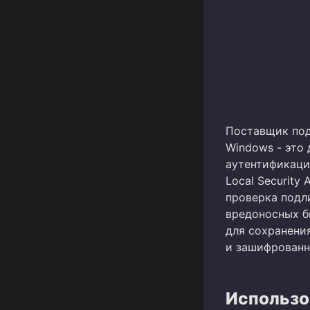
Поставщик подд
Windows - это
аутентификаци
Local Security
проверка подл
вредоносных б
для сохранени
и зашифрованн
Использо