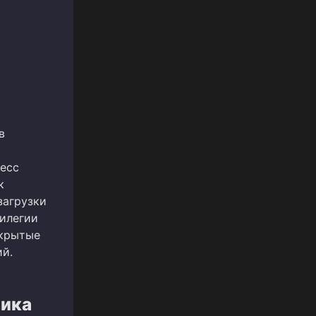
в
цесс
к
загрузки
вилегии
ткрытые
ий.
ика