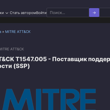
Search
ки
Стать автором
Войти
for:
а
»
MITRE ATT&CK
MITRE ATT&CK
T&CK T1547.005 - Поставщик подде
сти (SSP)