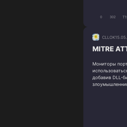
T1
0
302
CLLOK
15.05
MITRE AT
Мониторы порт
использоватьс
добавив DLL-б
злоумышленни