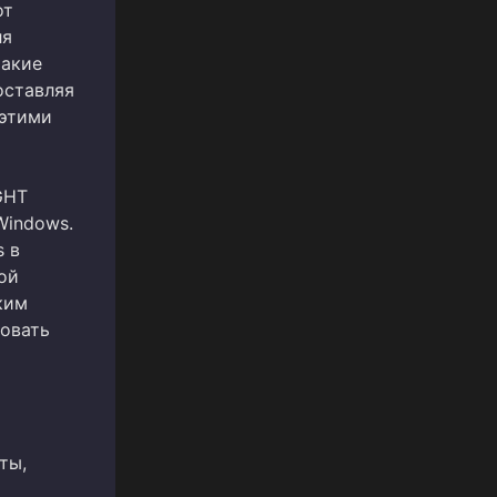
от
ля
такие
оставляя
 этими
GHT
Windows.
s в
ой
ким
овать
ты,