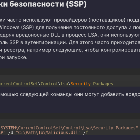
и безопасности (SSP)
и часто используют провайдеров (поставщиков) под
Windows (SSP) для получения постоянного доступа и п
недряя вредоносные DLL в процесс LSA, они использую
оль SSP в аутентификации. Для этого часто приходитс
и реестра, например следующие, чтобы контролироват
ри запуске.
urrentControlSet
\
Control
\
Lsa
\
Security
Packages
омощью следующей команды они могут добавить вред
\SYSTEM\CurrentControlSet\Control\Lsa\Security Packages"
SP"
/
d
"C:\Path\To\Malicious.dll"
/
f