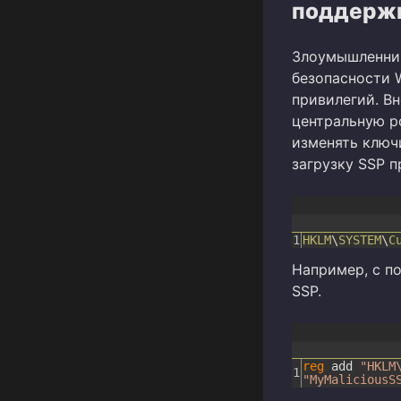
поддержк
Злоумышленник
безопасности 
привилегий. В
центральную р
изменять ключ
загрузку SSP п
1
HKLM
\
SYSTEM
\
C
Например, с п
SSP.
reg
add
"HKLM
1
"MyMaliciousS