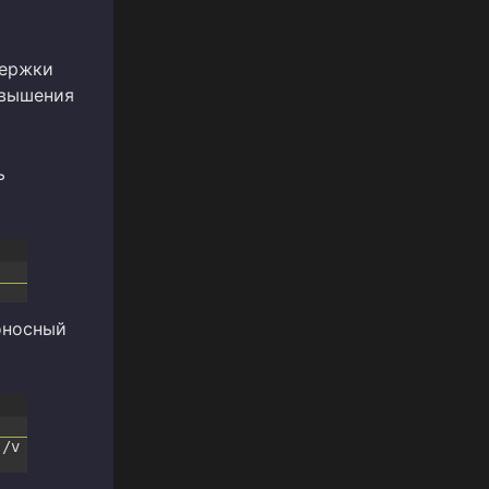
держки
овышения
т
я
ь
оносный
/
v