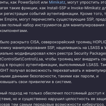
нты, как PowerSploit или
Mimikatz
, могут упростить эт
агая такие функции, как Install-SSP и Invoke-Mimikatz д
 и регистрации событий аутентификации. Кроме того, 
ак Empire, могут перечислять существующие SSP, пред
ам полный набор инструментов для манипулирования
компонентами.
 было раскрыто CISA, северокорейский троянец HOPLI
ехнику манипулирования SSP, нацелившись на LSASS в 
иально модифицировал ключ реестра Security Package
ControlSet\Control\Lsa, чтобы троянец мог внедрить св
од в процесс аутентификации, выполняемый LSASS. Та
IGHT получал возможность перехватывать и манипулир
ными данными безопасности, такими как пароли, и
повышать свои привилегии в системе.
ный подход не только обеспечил постоянный доступ к
стеме, но и существенно нарушил целостность ее защи
овав тем самым передовые возможности киберугроз,