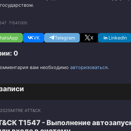
государством.
547
T1547.005
hatsApp
VK
Telegram
X
LinkedIn
ии: 0
комментария вам необходимо
авторизоваться
.
записи
.2025
MITRE ATT&CK
T&CK T1547 - Выполнение автозапус
или входе в систему