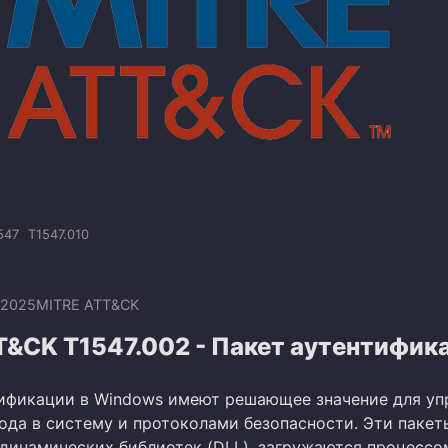
547
T1547.010
.2025
MITRE ATT&CK
T&CK T1547.002 - Пакет аутентифик
ификации в Windows имеют решающее значение для уп
ода в систему и протоколами безопасности. Эти пакет
 динамических библиотек (DLL), загружаются процессо