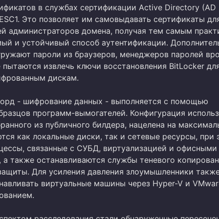
фикатов в службах сертификации Active Directory (AD 
 ESC1. Это позволяет им самовыдавать сертификаты дл
ей администраторов домена, получая тем самым практ
ый и устойчивый способ аутентификации. Дополнител
ружают пароли из браузеров, менеджеров паролей вр
 пытаются извлечь ключи восстановления BitLocker дл
ифрованным дискам.
орд - шифрование данных - выполняется с помощью
бразцов программ-вымогателей. Конфигурация исполь
обранного из публичного билдера, нацелена на максима
тся как локальные диски, так и сетевые ресурсы, при 
цессы, связанные с СУБД, виртуализацией и офисными
 а также останавливаются службы теневого копирован
защиты. Для усиления давления злоумышленники такж
навливать виртуальные машины через Hyper-V и VMwar
ованием.
пектом расследования стали обнаруженные пересече