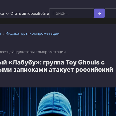
Search
ки
Стать автором
Войти
for:
а
»
Индикаторы компрометации
месяца
Индикаторы компрометации
й «Лабубу»: группа Toy Ghouls с
ыми записками атакует российский