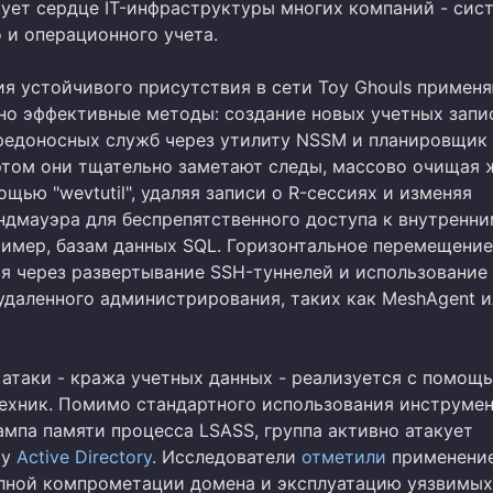
кует сердце IT-инфраструктуры многих компаний - сис
 и операционного учета.
ия устойчивого присутствия в сети Toy Ghouls примен
 но эффективные методы: создание новых учетных запи
редоносных служб через утилиту NSSM и планировщик 
этом они тщательно заметают следы, массово очищая
щью "wevtutil", удаляя записи о R-сессиях и изменяя
ндмауэра для беспрепятственного доступа к внутренн
ример, базам данных SQL. Горизонтальное перемещение
я через развертывание SSH-туннелей и использование
удаленного администрирования, таких как MeshAgent 
 атаки - кража учетных данных - реализуется с помощ
ехник. Помимо стандартного использования инструмен
мпа памяти процесса LSASS, группа активно атакует
ру
Active Directory
. Исследователи
отметили
применение
лной компрометации домена и эксплуатацию уязвимых