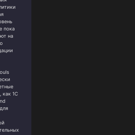
литики
ая
овень
е пока
ают на
ю
дации
ouls
ески
етные
 как 1С
and
 для
ой
ительных