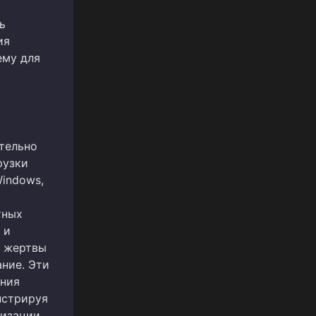
ь
ия
ему для
ительно
рузки
Windows,
тных
 и
и жертвы
ание. Эти
ания
нстрируя
изации.