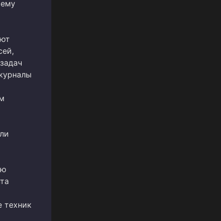
тему
яют
сей,
задач
 журналы
им
или
ью
та
 техник