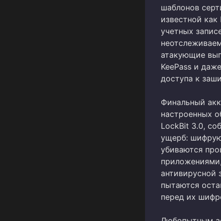
шаблонов серти
известной как
учетных запис
неотслеживаем
атакующие выг
KeePass и даже
доступа к заш
Финальный акк
настроенных о
LockBit 3.0, с
ущерб: шифрую
убиваются про
приложениями,
антивирусной 
пытаются оста
перед их шифр
Любопытным ас