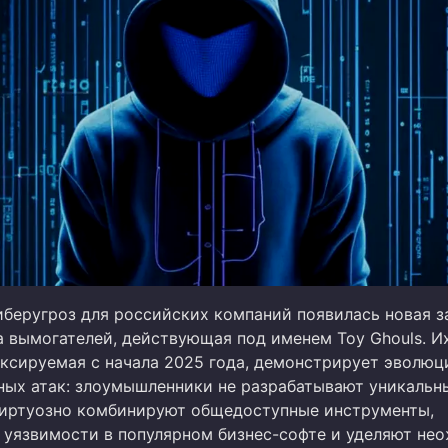
иберугроз для российских компаний появилась новая з
а вымогателей, действующая под именем Toy Ghouls. И
иксируемая с начала 2025 года, демонстрирует эволю
ных атак: злоумышленники не разрабатывают уникальн
виртуозно комбинируют общедоступные инструменты,
 уязвимости в популярном бизнес-софте и уделяют не