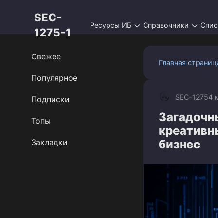
Перейти
SEC-
к
Ресурсы ИБ
Справочники
Спис
контенту
1275-1
Свежее
Главная страниц
Популярное
SEC-1275
4 
Подписки
Загадочны
Топы
креативн
Закладки
бизнес