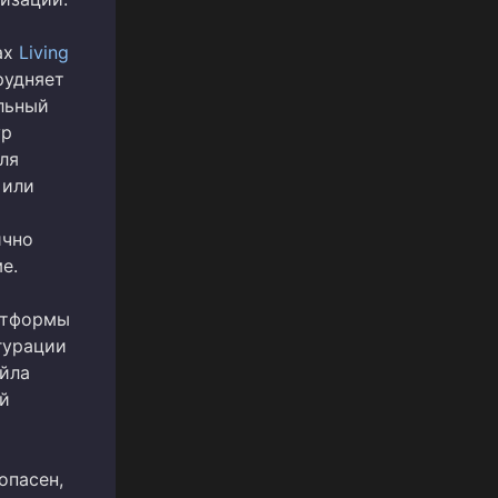
ах
Living
рудняет
льный
ур
ля
 или
ично
е.
атформы
гурации
айла
й
опасен,