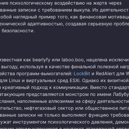
ние психологическому воздействию на жертв через
ванные записки с требованием выкупа. Их деятельност
собой наглядный пример того, как финансовая мотивац
технической адаптивностью, создавая серьезную пробл
 безопасности.
известная как bearlyfy или laboo.boo, нацелена исключ
выгоду, используя в качестве финальной полезной наг
ейства программ-вымогателей:
LockBit
и RedAlert для 
для Linux и виртуальных сред ESXi. Однако их визитной
л креативный подход к коммуникации. Вместо стандар
атакующие представляются монстром по имени Лабубу
слания, наполненные аллюзиями на сферу деятельност
ительство, нефтегазовый сектор или общественное пит
ованные записки не только выполняют функцию требов
служат инструментом психологического давления, демо
ужение злоумышленников в контекст атакованной орган