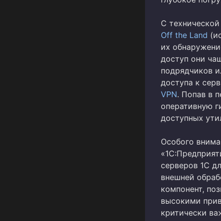
С технической
Off the Land
(ис
их обнаружени
доступ они ча
подрядчиков и
доступа к серв
VPN
. Попав в
оперативную г
доступных ути
Особого внима
«1С:Предприят
серверов 1С дл
внешней обраб
компонент, по
высокими прив
критически ва