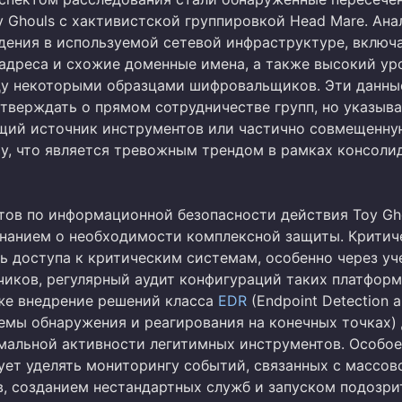
y Ghouls с хактивистской группировкой Head Mare. Ана
дения в используемой сетевой инфраструктуре, включ
-адреса и схожие доменные имена, а также высокий ур
у некоторыми образцами шифровальщиков. Эти данны
утверждать о прямом сотрудничестве групп, но указыв
ий источник инструментов или частично совмещенну
у, что является тревожным трендом в рамках консоли
тов по информационной безопасности действия Toy Gh
нанием о необходимости комплексной защиты. Критич
ь доступа к критическим системам, особенно через уч
чиков, регулярный аудит конфигураций таких платформ,
кже внедрение решений класса
EDR
(Endpoint Detection 
темы обнаружения и реагирования на конечных точках)
мальной активности легитимных инструментов. Особое
ует уделять мониторингу событий, связанных с массов
в, созданием нестандартных служб и запуском подозр