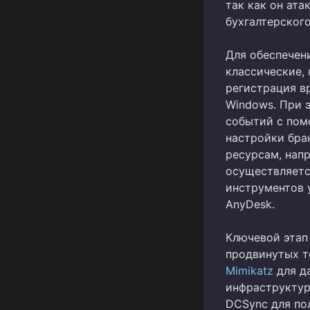
так как он ата
бухгалтерского
Для обеспечен
классические,
регистрация в
Windows. При 
событий с помо
настройки бра
ресурсам, нап
осуществляетс
инструментов 
AnyDesk.
Ключевой этап
продвинутых т
Mimikatz
для да
инфраструкту
DCSync для по