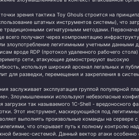
 точки зрения тактика Toy Ghouls строится на принцип
пользование штатных инструментов системы), что зат
е традиционными сигнатурными методами. Первонача
ще всего получают через компрометацию инфраструкт
ли злоупотребление легитимными учетными данными д
исам вроде RDP (протокол удаленного рабочего стола)
 периметр сети, атакующие демонстрируют высокую
ибкость, используя широкий арсенал легальных и публ
лит для разведки, перемещения и закрепления в систем
ния заслуживает эксплуатация группой популярной пл
ие». Злоумышленники используют небезопасные конфи
я загрузки так называемого 1C-Shell - вредоносного ф
отки. Этот инструмент, маскирующийся под легитимны
зволяет выполнять произвольные команды на сервере с
илегиями, что открывает путь к полному контролю над
жной бизнес-системой. Данный вектор атаки особенно 