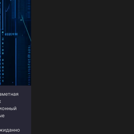
аметная
х
ционный
ые
ожиданно