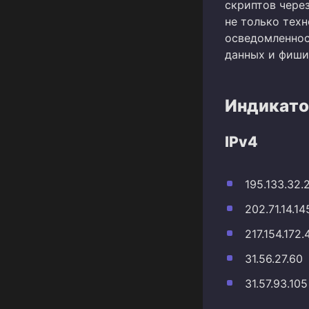
скриптов чере
не только тех
осведомленнос
данных и фиши
Индикато
IPv4
195.133.32.
202.71.14.14
217.154.172.
31.56.27.60
31.57.93.105