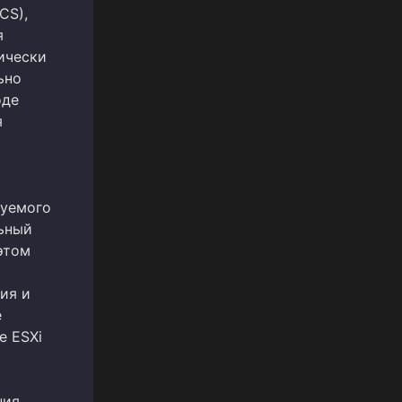
CS),
я
ически
ьно
оде
я
зуемого
льный
этом
ия и
е
e ESXi
ния