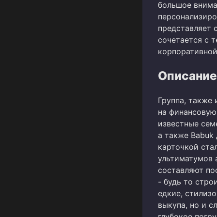
большое внима
персонализиро
представляет 
сочетается с 
корпоративной
Описание
Группа, также 
на финансовую 
известные сем
а также Babuk 
карточкой ста
ультиматумов 
составляют по
- будь то стро
едкие, стилиз
выкупа, но и 
глубокое погр