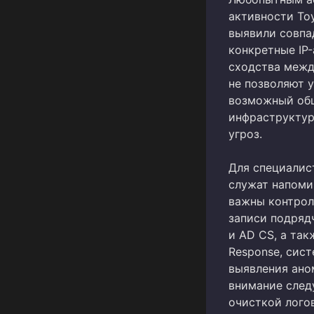
активности To
выявили совпа
конкретные IP
сходства межд
не позволяют 
возможный общ
инфраструктур
угроз.
Для специалис
служат напоми
важны контрол
записи подряд
и AD CS, а та
Response, сис
выявления ано
внимание след
очисткой лого