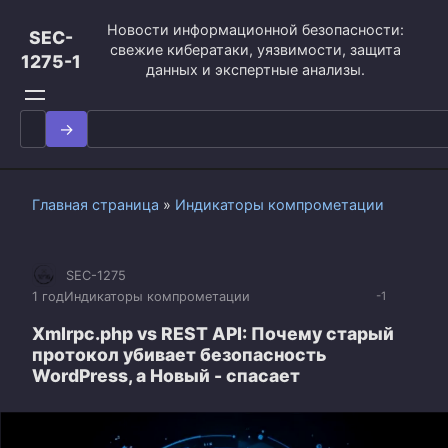
Перейти
Новости информационной безопасности:
к
SEC-
свежие кибератаки, уязвимости, защита
контенту
1275-1
данных и экспертные анализы.
Search
for:
Главная страница
»
Индикаторы компрометации
SEC-1275
1 год
Индикаторы компрометации
-1
Xmlrpc.php vs REST API: Почему старый
протокол убивает безопасность
WordPress, а Новый - спасает