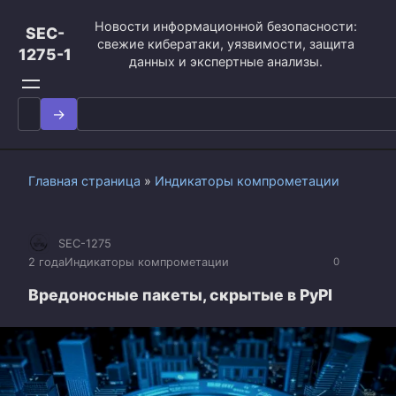
Перейти
Новости информационной безопасности:
к
SEC-
свежие кибератаки, уязвимости, защита
контенту
1275-1
данных и экспертные анализы.
Search
for:
Главная страница
»
Индикаторы компрометации
SEC-1275
2 года
Индикаторы компрометации
0
Вредоносные пакеты, скрытые в PyPI