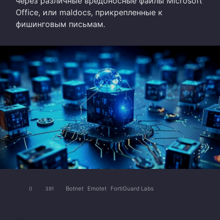
через различные вредоносные файлы Microsoft
Office, или maldocs, прикрепленные к
фишинговым письмам.
Botnet
Emotet
FortiGuard Labs
0
391