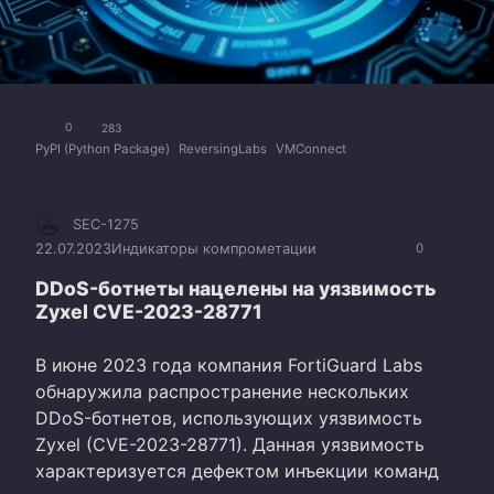
0
283
PyPI (Python Package)
ReversingLabs
VMConnect
SEC-1275
22.07.2023
Индикаторы компрометации
0
DDoS-ботнеты нацелены на уязвимость
Zyxel CVE-2023-28771
В июне 2023 года компания FortiGuard Labs
обнаружила распространение нескольких
DDoS-ботнетов, использующих уязвимость
Zyxel (CVE-2023-28771). Данная уязвимость
характеризуется дефектом инъекции команд