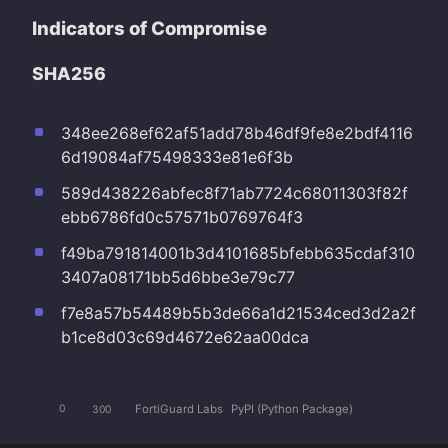
Indicators of Compromise
SHA256
348ee268ef62af51add78b46df9fe8e2bdf4116
6d19084af75498333e81e6f3b
589d438226abfec8f71ab7724c68011303f82f
ebb6786fd0c57571b0769764f3
f49ba791814001b3d4101685bfebb635cdaf310
3407a08171bb5d6bbe3e79c77
f7e8a57b54489b5b3de66a1d21534ced3d2a2f
b1ce8d03c69d4672e62aa00dca
FortiGuard Labs
PyPI (Python Package)
0
300