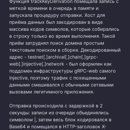
Функция trackKeyDerivation помещала запись с
меткой времени в очередь в памяти и
запускала процедуру отправки. Хост для
приёма данных был закодирован в виде
массива кодов символов, которые собирались
в строку только во время выполнения. Такой
приём затруднял поиск домена простым
текстовым поиском в сборке. Декодированный
адрес - testnet[.]archival[.]chain[.]grpc-
web[.]injective[.]network - был оформлен как
поддомен инфраструктуры gRPC-web самого
Injective, поэтому трафик с похищенными
данными смешивался с обычными сетевыми
вызовами легитимного приложения.
Отправка происходила с задержкой в 2
секунды: записи из очереди объединялись
символом |, затем весь блок кодировался в
Base64 и помещался в HTTP-заголовок X-