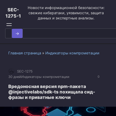
Перейти
Новости информационной безопасности:
к
SEC-
свежие кибератаки, уязвимости, защита
контенту
1275-1
данных и экспертные анализы.
Search
for:
Главная страница
»
Индикаторы компрометации
SEC-1275
30 дней
Индикаторы компрометации
0
Вредоносная версия npm-пакета
@injectivelabs/sdk-ts похищала сид-
фразы и приватные ключи