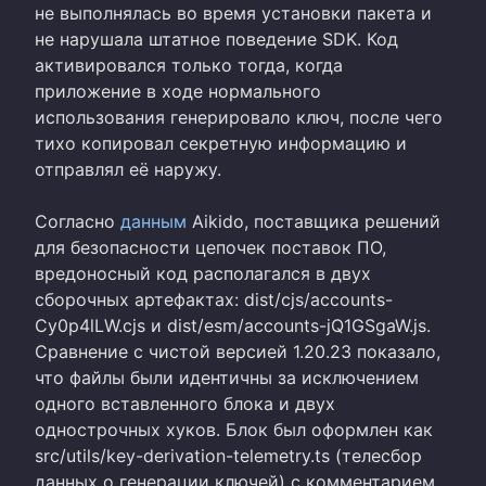
не выполнялась во время установки пакета и
не нарушала штатное поведение SDK. Код
активировался только тогда, когда
приложение в ходе нормального
использования генерировало ключ, после чего
тихо копировал секретную информацию и
отправлял её наружу.
Согласно
данным
Aikido, поставщика решений
для безопасности цепочек поставок ПО,
вредоносный код располагался в двух
сборочных артефактах: dist/cjs/accounts-
Cy0p4lLW.cjs и dist/esm/accounts-jQ1GSgaW.js.
Сравнение с чистой версией 1.20.23 показало,
что файлы были идентичны за исключением
одного вставленного блока и двух
однострочных хуков. Блок был оформлен как
src/utils/key-derivation-telemetry.ts (телесбор
данных о генерации ключей) с комментарием