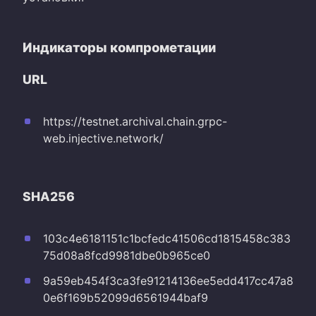
Индикаторы компрометации
URL
https://testnet.archival.chain.grpc-
web.injective.network/
SHA256
103c4e6181151c1bcfedc41506cd1815458c383
75d08a8fcd9981dbe0b965ce0
9a59eb454f3ca3fe91214136ee5edd417cc47a8
0e6f169b52099d6561944baf9