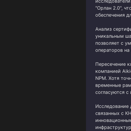
исследователи
"Орлан 2.0", ч
обеспечения д
Анализ сертиф
уникальным ша
позволяет с у
операторов на 
Пересечение к
компанией Aik
NPM. Хотя точ
временные рам
согласуются с
Исследование 
связанных с К
инновационным
инфраструктур