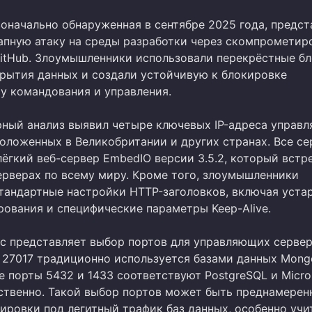
воначально обнаруженная в сентябре 2025 года, предст
апную атаку на среды разработки через скомпрометир
itHub. Злоумышленники использовали перекрёстные бл
крытия данных и создали устойчивую к блокировке
у командования и управления.
ный анализ выявил четыре ключевых IP-адреса управ
положенных в Великобритании и других странах. Все с
ёгкий веб-сервер EmbedIO версии 3.5.2, который встр
серверах по всему миру. Кроме того, злоумышленники
тандартные настройки HTTP-заголовков, включая уста
рования и специфические параметры Keep-Alive.
с представляет выбор портов для управляющих сервер
 27017 традиционно используется базами данных Mong
 порты 5432 и 1433 соответствуют PostgreSQL и Micro
тственно. Такой выбор портов может быть преднамерен
ировки под легитный трафик баз данных, особенно учи