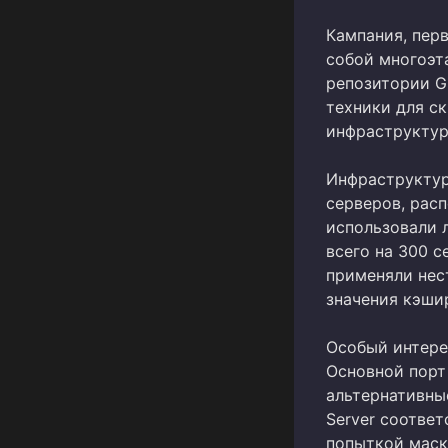
Кампания, пер
собой многоэт
репозитории G
техники для с
инфраструктур
Инфраструктур
серверов, рас
использовали л
всего на 300 
применяли нес
значения кэши
Особый интере
Основной порт
альтернативные
Server соотве
попыткой маск