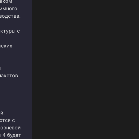
овком
аммного
водства.
уктуры с
йских
й
пакетов
й,
ются с
ровневой
 4 будет