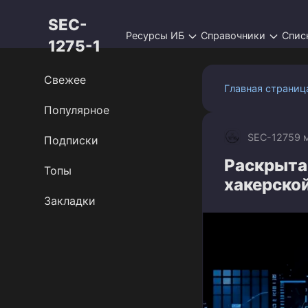
Перейти
SEC-
к
Ресурсы ИБ
Справочники
Спис
контенту
1275-1
Свежее
Главная страниц
Популярное
SEC-1275
9 
Подписки
Раскрыта
Топы
хакерской
Закладки