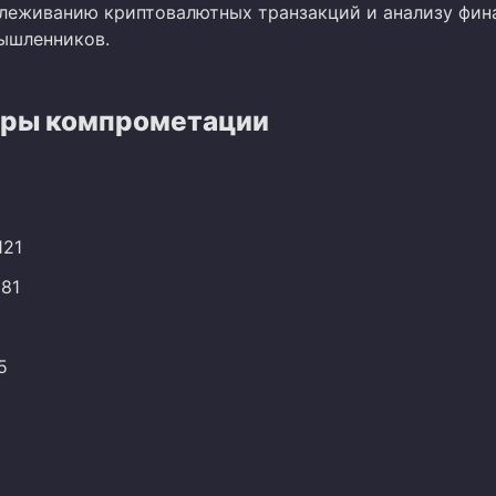
леживанию криптовалютных транзакций и анализу фин
ышленников.
ры компрометации
121
181
5