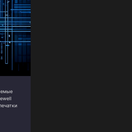
уемые
ewell
печатки