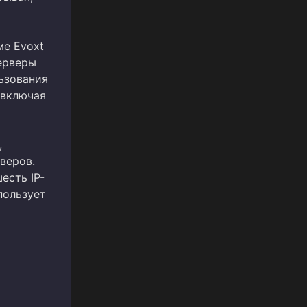
е Evoxt
серверы
ьзования
 включая
,
веров.
есть IP-
пользует