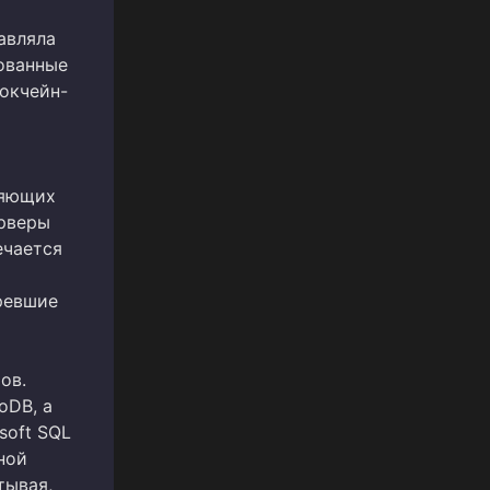
авляла
ованные
окчейн-
ляющих
ерверы
ечается
ревшие
ов.
oDB, а
soft SQL
ной
тывая,