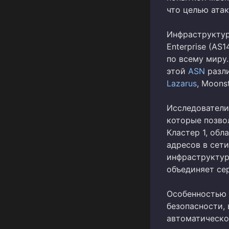
что целью ата
Инфраструктур
Enterprise (AS
по всему миру
этой
ASN
разли
Lazarus
, Moonst
Исследователи
которые позво
Кластер 1, об
адресов в сети
инфраструктуру
объединяет сер
Особенностью 
безопасности,
автоматическо