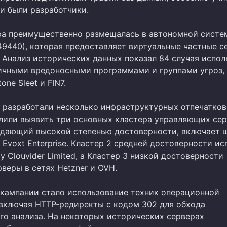
ки были разработчики.
а преимущественно размещалась в автономной систем
149440), которая предоставляет виртуальные частные 
. Анализ исторических данных показал 84 случая испол
чными вредоносными программами и группами угроз,
one Sleet и FIN7.
 разработали несколько инфраструктурных отпечатков
лили выявить три основных кластера управляющих сер
ладающий высокой степенью достоверности, включает ш
 Evoxt Enterprise. Кластер 2 средней достоверности ис
 Clouvider Limited, а Кластер 3 низкой достоверности
веры в сетях Hetzner и OVH.
кампании стало использование техник операционной
 включая HTTP-редиректы с кодом 302 для обхода
го анализа. На некоторых исторических серверах