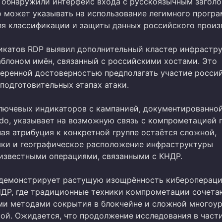
 обнаружили интерфейс входа с русскоязычным загол
то может указывать на использование легимного прогр
ля классификации и защиты данных российского произ
икатов RDP выявил дополнительный кластер инфрастр
блоном имён, связанный с российскими хостами. Это
меренной достоверностью предполагать участие росси
подготовительных этапах атаки.
лючевых индикаторов с кампанией, документированно
ido, указывает на возможную связь с компрометацией 
ная атрибуция к конкретной группе остаётся сложной,
ки и географическое расположение инфраструктуры
 известными операциями, связанными с КНДР.
демонстрирует растущую изощрённость киберопераци
НДР, где традиционные техники компрометации сочета
и методами сокрытия в блокчейне и сложной многоу
ой. Ожидается, что продолжение исследования в части