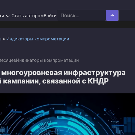
Search
ки
Стать автором
Войти
for:
а
»
Индикаторы компрометации
месяцев
Индикаторы компрометации
 многоуровневая инфраструктура
 кампании, связанной с КНДР