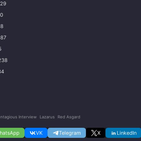
129
40
78
.87
5
238
34
ntagious Interview
Lazarus
Red Asgard
hatsApp
VK
Telegram
X
LinkedIn