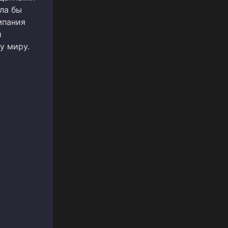
ла бы
мпания
й
у миру.