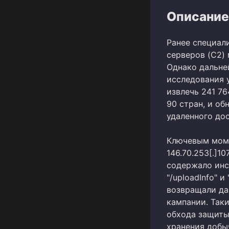
Описание
Ранее специал
серверов (C2)
Однако дальне
исследования 
извлечь 241 7
90 стран, и о
удаленного дос
Ключевым моме
146.70.253[.]1
содержало инс
"/uploadInfo" 
возвращали да
кампании. Так
обхода защиты
хранения добы