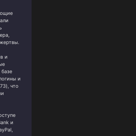
яющие
жали
ь
ера,
 жертвы.
в и
ые
 базе
логины и
73), что
ии
оступе
ank и
ayPal,