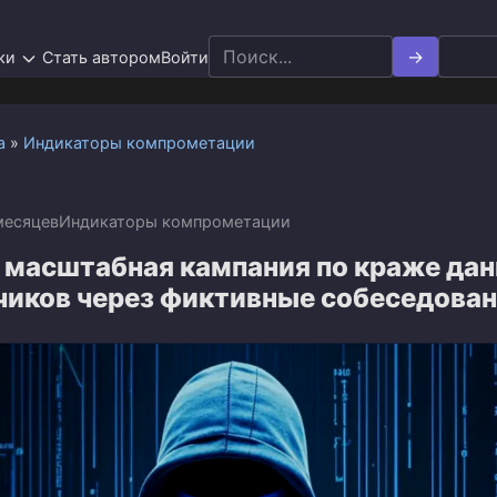
Search
ки
Стать автором
Войти
for:
а
»
Индикаторы компрометации
месяцев
Индикаторы компрометации
 масштабная кампания по краже да
чиков через фиктивные собеседова