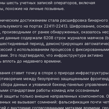
ны шесть учетных записей операторов, включая
ы, похожие на личные позывные.
ническим достижением стала расшифровка бинарного
ользуемого на портах 22411-22413. Шифрование, основ
, производными от ранее обнаруженных, оказалось не
е данные содержали 6208 строк журналов маячков (b
 шестидневный период, демонстрирующих автоматиче
сессий с использованием процессов с фиксированным
ами. Это подтвердило, что инфраструктура активно
ь вплоть до недавнего времени.
вания ставит точку в споре о природе инфраструктуры
отиворечие между безупречно защищенными фронтенд
 сбора данных и уязвимой бэкенд-панелью управления
ными стандартами работы команд или осознанным
й защиты только внешне направленных компонентов. 
анных не вызывает сомнений: фальсификация почти че
сей с внутренне согласованными метками времени, ге