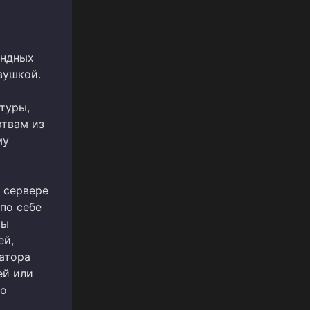
андных
вушкой.
туры,
ртвам из
му
 сервере
 по себе
ты
ей,
атора
ей или
то