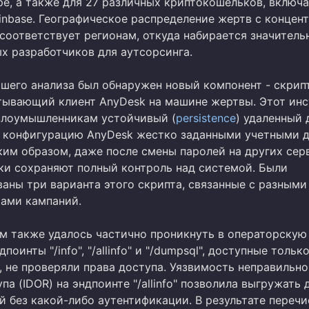
ipe, а также для 27 различных криптокошельков, включ
inbase. Географическое распределение жертв с концен
соответствует регионам, откуда набирается значитель
ых разработчиков для аутсорсинга.
йшего анализа был обнаружен новый компонент - скрип
ртывающий клиент AnyDesk на машине жертвы. Этот ин
злоумышленникам устойчивый (
persistence
) удаленный 
 конфигурацию AnyDesk жестко заданными учетными 
ким образом, даже после смены паролей на других сер
и сохраняют полный контроль над системой. Были
аны три варианта этого скрипта, связанные с разными
ами кампаний.
м также удалось частично проникнуть в операторскую
поинты "/info", "/allinfo" и "/dumpsql", доступные тольк
, не проверяли права доступа. Уязвимость неправильно
па (IDOR) на эндпоинте "/allinfo" позволила выгружать
й без какой-либо аутентификации. В результате переч