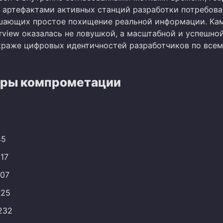
 артефактами активных станций разработки потребова
шающих простое похищение реальной информации. Ка
erview оказалась не ловушкой, а масштабной и успешно
краже цифровых идентичностей разработчиков по всем
ры компрометации
45
117
107
125
.232