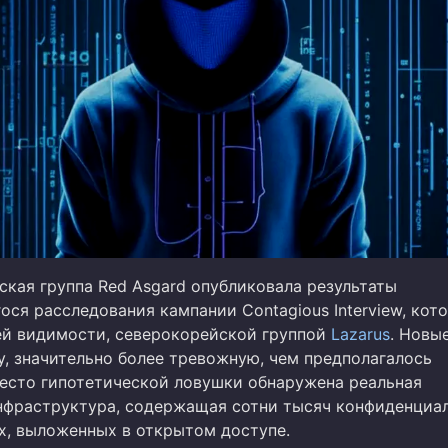
ская группа Red Asgard опубликовала результаты
ся расследования кампании Contagious Interview, кот
сей видимости, северокорейской группой
Lazarus
. Новы
у, значительно более тревожную, чем предполагалось
место гипотетической ловушки обнаружена реальная
нфраструктура, содержащая сотни тысяч конфиденциа
х, выложенных в открытом доступе.