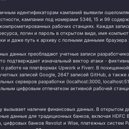
зличным идентификаторам кампаний выявили ошеломл
астности, кампании под номерами 5346, 15 и 99 содер
скомпрометированных рабочих станциях. Каждая запис
есурса, логин и пароль в открытом виде, имя компьют
ки и даже путь к архиву с полными данными браузера
ных данных преобладают учетные записи разработчико
что подтверждает изначальный вектор атаки - фиктивн
о работе на платформах Upwork и Fiverr. В похищенной
четных записей Google, 2647 записей GitHub, а также 
льных серверов разработки (localhost:3000, localhost:51
альным цифровым отпечатком активной рабочей станц
у вызывает наличие финансовых данных. В открытом д
тные данные для традиционных банков, включая HDFC B
a, цифровых банков Revolut и Wise, платежных систем P