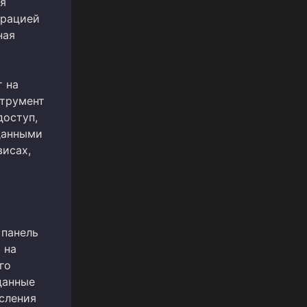
ая
трацией
ная
т на
струмент
доступ,
данными
висах,
 панель
о на
го
 данные
исления