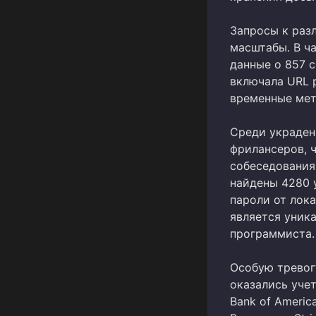
Запросы к ра
масштабы. В ч
данные о 857 
включала URL р
временные мет
Среди украден
фрилансеров, 
собеседования 
найдены 4280 у
пароли от лока
является уник
программиста.
Особую тревог
оказались уче
Bank of Americ