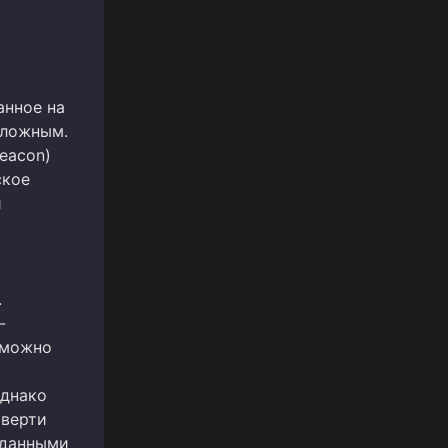
анное на
сложным.
eacon)
ское
и
.
-
 можно
Однако
тверти
оданными