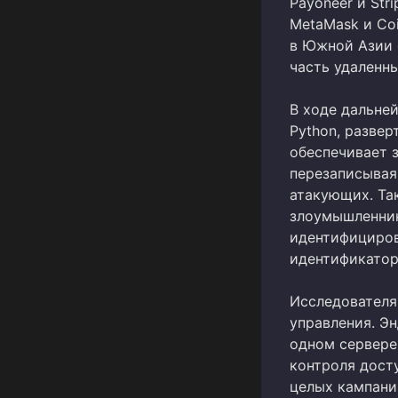
Payoneer и Str
MetaMask и Co
в Южной Азии 
часть удаленн
В ходе дальне
Python, разве
обеспечивает 
перезаписывая
атакующих. Та
злоумышленник
идентифициров
идентификатор
Исследователя
управления. Энд
одном сервере
контроля досту
целых кампани