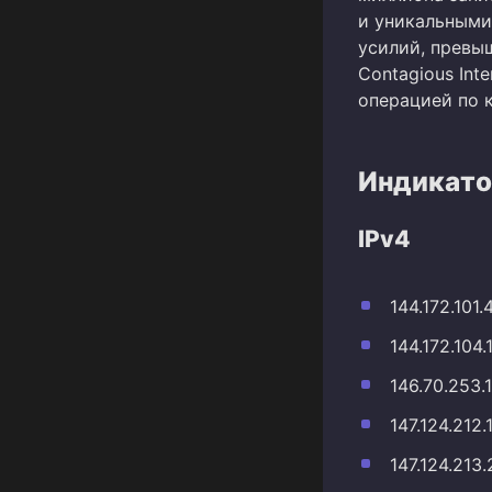
и уникальными
усилий, превы
Contagious Int
операцией по 
Индикато
IPv4
144.172.101.
144.172.104.
146.70.253.
147.124.212.
147.124.213