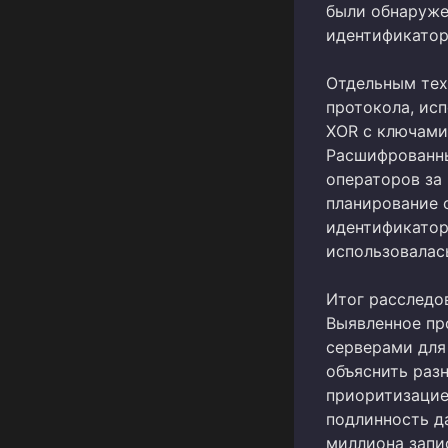
были обнаруже
идентификатор
Отдельным тех
протокола, исп
XOR с ключами
Расшифрованны
операторов за
планирование 
идентификатор
использовалас
Итог расследо
Выявленное пр
серверами для
объяснить раз
приоритизацие
подлинность д
миллиона запи