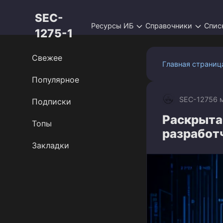
Перейти
SEC-
к
Ресурсы ИБ
Справочники
Спис
контенту
1275-1
Свежее
Главная страниц
Популярное
SEC-1275
6 
Подписки
Раскрыта
Топы
разработ
Закладки