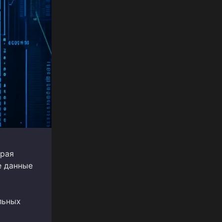
орая
е данные
льных