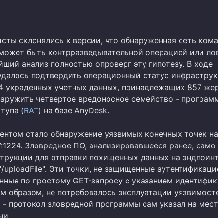
исты склонялись к версии, что обнаруженная сеть ком
 может быть контрразведывательной операцией или ло
йший анализ полностью опроверг эту гипотезу. В ходе
удалось подтвердить операционный статус инфраструк
64 украденных учетных данных, принадлежащих 857 же
бнаружить четвертое вредоносное семейство - програм
тупа (
RAT
) на базе AnyDesk.
нтом стало обнаружение уязвимых конечных точек на
07:1224. Зловредное ПО, анализировавшееся ранее, само
трукции для отправки похищенных данных на эндпоин
и "/uploadFile". Эти точки, не защищенные аутентификаци
нные по простому GET-запросу с указанием идентифик
им образом, не потребовалось эксплуатации уязвимост
 - протокол зловредной программы сам указал на мес
чи.