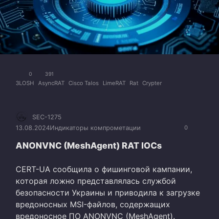
0
391
3LOSH
AsyncRAT
Cisco Talos
LimeRAT
Rat
Сrypter
SEC-1275
13.08.2024
Индикаторы компрометации
0
ANONVNC (MeshAgent) RAT IOCs
CERT-UA сообщила о фишинговой кампании,
которая ложно представлялась службой
безопасности Украины и приводила к загрузке
вредоносных MSI-файлов, содержащих
вредоносное ПО ANONVNC (MeshAgent).