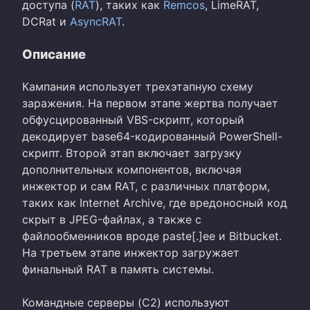
доступа (
RAT
), таких как
Remcos
, LimeRAT,
DCRat и
AsyncRAT
.
Описание
Кампания использует трехэтапную схему
заражения. На первом этапе жертва получает
обфусцированный VBS-скрипт, который
декодирует base64-кодированный PowerShell-
скрипт. Второй этап включает загрузку
дополнительных компонентов, включая
инжектор и сам RAT, с различных платформ,
таких как Internet Archive, где вредоносный код
скрыт в JPEG-файлах, а также с
файлообменников вроде paste[.]ee и Bitbucket.
На третьем этапе инжектор загружает
финальный RAT в память системы.
Командные серверы (C2) используют