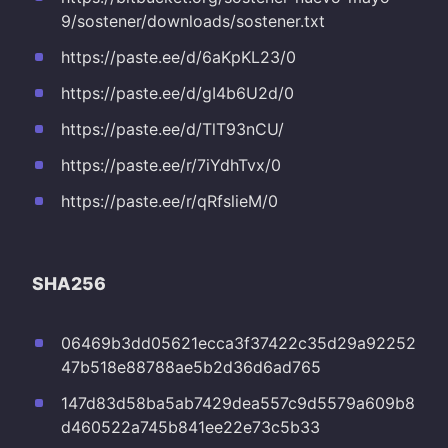
9/sostener/downloads/sostener.txt
https://paste.ee/d/6aKpKL23/0
https://paste.ee/d/gI4b6U2d/0
https://paste.ee/d/TlT93nCU/
https://paste.ee/r/7iYdhTvx/0
https://paste.ee/r/qRfslieM/0
SHA256
06469b3dd05621ecca3f37422c35d29a92252
47b518e88788ae5b2d36d6ad765
147d83d58ba5ab7429dea557c9d5579a609b8
d460522a745b841ee22e73c5b33