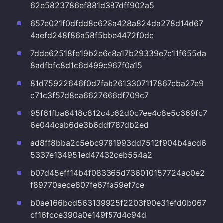
62e5823786ef881d387dff902a5
657e021f0dfdd8c628a428a824da278d14d67
4aefd248f86a58f5bbe4472f0dc
7dde62518fe19b2e6c8a17b29339e7c11f655da
8adfbfc8d1c6d499c967f0a15
81d75922646f0d7fab2613307117867cba27e9
c71c3f57d8ca6627666df709c7
95f61fba6418c812c4c62d0c7ee4c8e5c369fc7
6e044cab6de3b6ddf787db2ed
ad8ff8bba2c5ebc9781993dd7512f904b4acd6
5337e134951ed47432ceb554a2
b07d45eff14b4f083365d736010157724ac0e2
f89770aece807fe67fa59ef7ce
b0ae166bcd563139925f2203f90e31efd0b067
cf16fcce390a0e149f57d4c94d