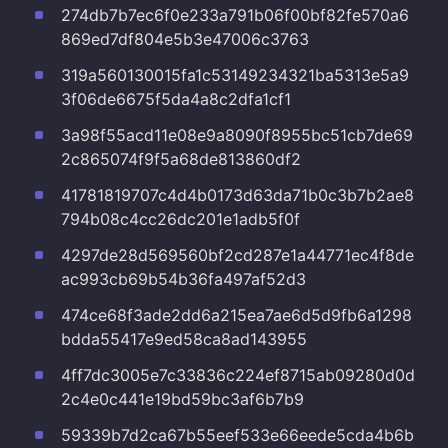
274db7b7ec6f0e233a791b06f00bf82fe570a6
869ed7df804e5b3e47006c3763
319a560130015fa1c53149234321ba5313e5a9
3f06de6675f5da4a8c2dfa1cf1
3a98f55acd11e08e9a8090f8955bc51cb7de69
2c865074f9f5a68de813860df2
41781819707c4d4b0173d63da71b0c3b7b2ae8
794b08c4cc26dc201e1adb5f0f
4297de28d569560bf2cd287e1a44771ec4f8de
ac993cb69b54b36fa497af52d3
474ce68f3ade2dd6a215ea7ae6d5d9fb6a1298
bdda55417e9ed58ca8ad143955
4ff7dc3005e7c33836c224ef8715ab09280d0d
2c4e0c441e19bd59bc3af6b7b9
59339b7d2ca67b55eef533e66eede5cda4b6b