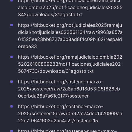
https://bitbucket.org/notificacionesramajudici
alcolombia2025/notificacionesjudiciales20255
342/downloads/31agosto.txt
https://bitbucket.org/notijudiciales2025ramaju
dicial/notijudiciales022561134/raw/9963a857a
61525ee23bb8727a0b8ad8f4c09b162/respald
orepe33
https://bitbucket.org/ramajudicialcolombia202
52026100809283/notificacionesjudiciales202
5874733/downloads/31agosto.txt
https://bitbucket.org/sostener-marzo-
2025/sostener/raw/2a8ab6d18d53f25f826cb
0cefbda28a7a61c2f77/sostener
https://bitbucket.org/sostener-marzo-
2025/sostener15/raw/0592a174dcc1420909aa
22c7f0641602d2ac4a2f/sostener15
https://bitbucket.org/sostener-nuevo-mayo-