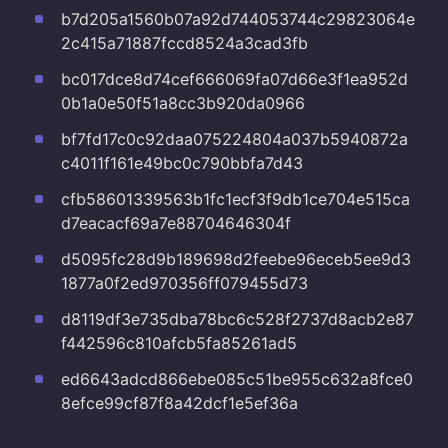
b7d205a1560b07a92d744053744c29823064e
2c415a71887fccd8524a3cad3fb
bc017dce8d74cef666069fa07d66e3f1ea952d
0b1a0e50f51a8cc3b920da0966
bf7fd17c0c92daa075224804a037b5940872a
c4011f161e49bc0c790bbfa7d43
cfb58601339563b1fc1ecf3f9db1ce704e515ca
d7eacacf69a7e88704646304f
d5095fc28d9b189698d2feebe96eceb5ee9d3
1877a0f2ed970356ff079455d73
d8119df3e735dba78bc6c528f2737d8acb2e87
f442596c810afcb5fa85261ad5
ed6643adcd866ebe085c51be955c632a8fce0
8efce99cf87f8a42dcf1e5ef36a