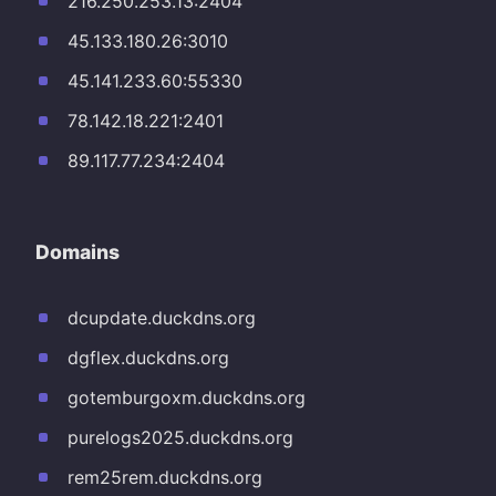
216.250.253.13:2404
45.133.180.26:3010
45.141.233.60:55330
78.142.18.221:2401
89.117.77.234:2404
Domains
dcupdate.duckdns.org
dgflex.duckdns.org
gotemburgoxm.duckdns.org
purelogs2025.duckdns.org
rem25rem.duckdns.org