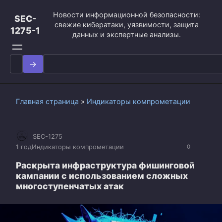
Перейти
Новости информационной безопасности:
к
SEC-
свежие кибератаки, уязвимости, защита
контенту
1275-1
данных и экспертные анализы.
Search
for:
Главная страница
»
Индикаторы компрометации
SEC-1275
1 год
Индикаторы компрометации
0
Раскрыта инфраструктура фишинговой
кампании с использованием сложных
многоступенчатых атак