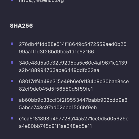
SHA256
276db4f1dd88e514f18649c5472559aed0b25
99aa1f1d3f26bd9bc51d1c62166
340c48d5a0c32c9295ca5e60e4af9671c2139
a2b488994763abe6449ddfc32aa
68017df4a49e315e49b6e0d134b9c30bae8ece
82cf9de045d5f56550d5f59fe1
ab60bb9c33ccf3f2f9553447babb902cdd9a8
5abce743c97ad02cbc1506bf9eb
e1ca6181898b497728a14a5271ce0d5d05629e
a4e80bb745c91f1ae648eb5e11