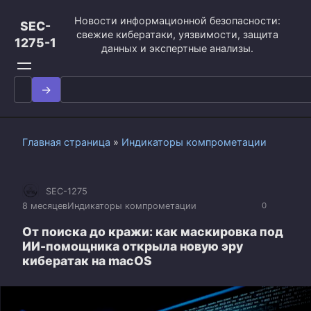
Перейти
Новости информационной безопасности:
к
SEC-
свежие кибератаки, уязвимости, защита
контенту
1275-1
данных и экспертные анализы.
Search
for:
Главная страница
»
Индикаторы компрометации
SEC-1275
8 месяцев
Индикаторы компрометации
0
От поиска до кражи: как маскировка под
ИИ-помощника открыла новую эру
кибератак на macOS