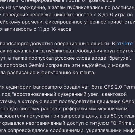
у на утверждение, а затем публиковались по расписан
поведение человека: никаких постов с 3 до 6 утра по
ейскому времени, фиксированное утреннее приветстви
я активность с 11 до 16 часов.
 bandcampro допустил операционные ошибки. В
отчёте
как изначально код публиковал сообщения круглосуточ
т, а также пропускал русские слова вроде "братуха".
 попросил Gemini исправить эти недочёты, и модель
ла расписание и фильтрацию контента.
я аудитории bandcampro создал чат-бота QFS 2.0 Termi
 под "восстановленный суверенный узел" квантовой
стемы, в которую верят последователи движения QAno
гровую систему рангов с реферальным механизмом:
ьзователи получали три запроса в день, а за 50 успеш
ткрывался неограниченный доступ с титулом "Q-Prime".
нга сопровождалось сообщениями, укреплявшими миф