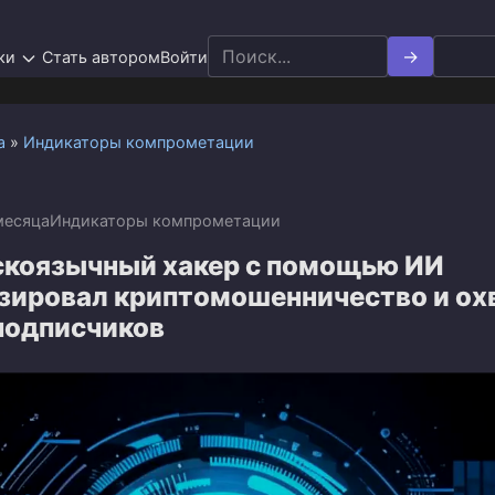
Search
ки
Стать автором
Войти
for:
а
»
Индикаторы компрометации
месяца
Индикаторы компрометации
скоязычный хакер с помощью ИИ
зировал криптомошенничество и ох
подписчиков