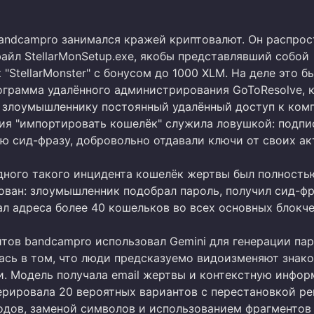
andcampro занимался кражей криптовалют. Он распрос
айл StellarMonSetup.exe, якобы представлявший собой
"StellarMonster" с бонусом до 1000 XLM. На деле это б
ограмма удалённого администрирования GoToResolve, 
 злоумышленнику постоянный удалённый доступ к ком
ия "импортировать кошелёк" служила ловушкой: подпи
ю сид-фразу, добровольно отдавали ключи от своих ак
одного такого инцидента кошелёк жертвы был полность
ван: злоумышленник подобрал пароль, получил сид-фр
ал адреса более 40 кошельков во всех основных блокче
йтов bandcampro использовал Gemini для генерации пар
ась в том, что люди предсказуемо видоизменяют знак
и. Модель получала email жертвы и контекстную инфор
ерировала 20 вероятных вариантов с перестановкой ре
одов, заменой символов и использованием фрагментов