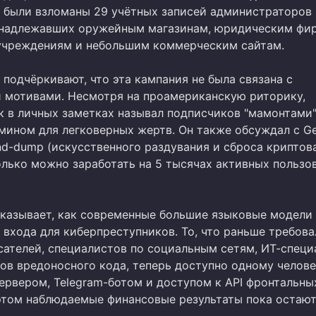
 были взломаны 29 учётных записей администраторов
инадлежавших оружейным магазинам, юридическим фи
чреждениям и небольшим коммерческим сайтам.
подчёркивают, что эта кампания не была связана с
 мотивами. Несмотря на проамериканскую риторику,
 в личных заметках называл подписчиков "мамонтами"
мином для легковерных жертв. Он также обсуждал с Ge
d-dump (искусственного раздувания и сброса криптов
олько можно заработать на 5 тысячах активных пользо
оказывает, как современные большие языковые модели
 входа для киберпреступников. То, что раньше требова
сателей, специалистов по социальным сетям, ИТ-специ
ов вредоносного кода, теперь доступно одному челове
ервером, Telegram-ботом и доступом к API фронтальны
этом наблюдаемые финансовые результаты пока остаю