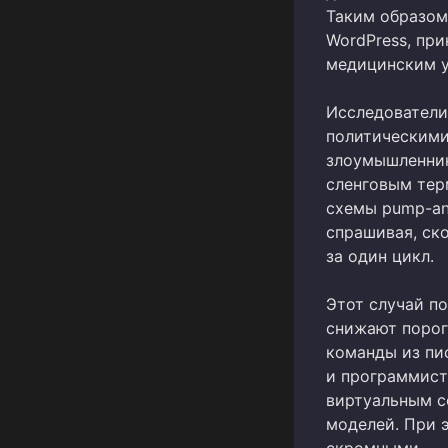
Таким образом
WordPress, пр
медицинским у
Исследователи 
политическими
злоумышленник
сленговым тер
схемы pump-an
спрашивая, ск
за один цикл.
Этот случай п
снижают порог
команды из пи
и программист
виртуальным с
моделей. При 
скромными.