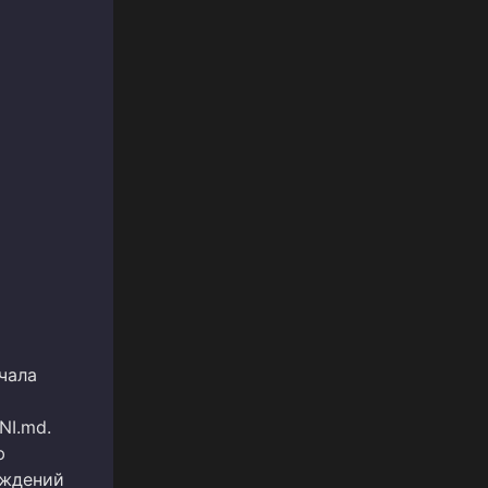
чала
NI.md.
ю
еждений