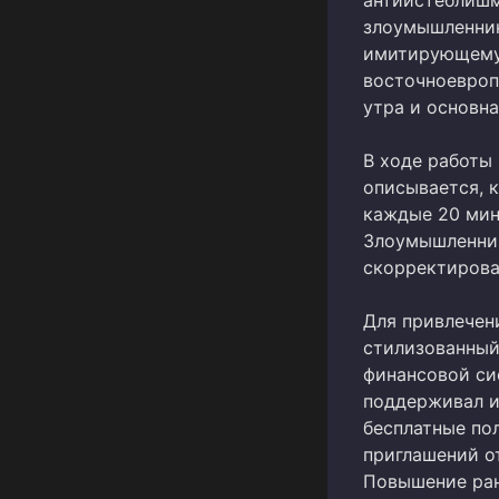
злоумышленник
имитирующему 
восточноевроп
утра и основна
В ходе работы
описывается, 
каждые 20 мину
Злоумышленник
скорректирова
Для привлечени
стилизованный
финансовой си
поддерживал и
бесплатные пол
приглашений о
Повышение ра