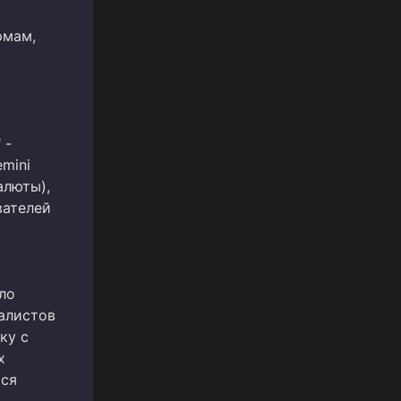
рмам,
 -
mini
алюты),
вателей
ло
алистов
ку с
х
тся