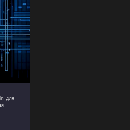
ni для
ия
и