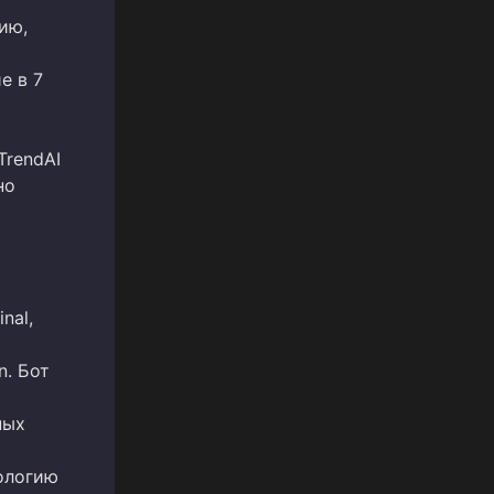
ию,
е в 7
TrendAI
но
nal,
n. Бот
ных
ологию