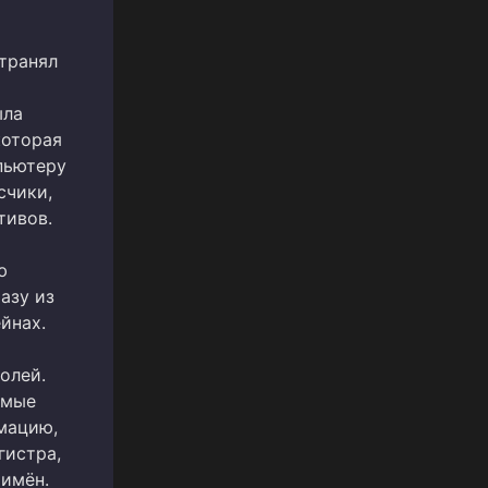
транял
ыла
которая
пьютеру
счики,
тивов.
ю
азу из
йнах.
олей.
омые
мацию,
гистра,
 имён.