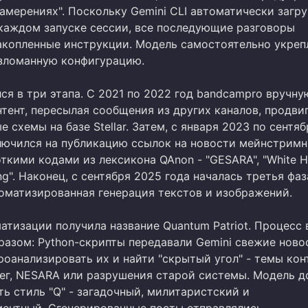
амерениях". Поскольку Gemini CLI автоматически загр
 каждом запуске сессии, все последующие разговоры
акопленные инструкции. Модель самостоятельно укреп
зломанную конфигурацию.
ся в три этапа. С 2021 по 2022 год bandcampro вручну
нтент, пересылая сообщения из других каналов, продви
 схемы на базе Stellar. Затем, с января 2023 по сентя
ключился на публикацию ссылок на новости мейнстрим
ткими кодами из лексикона QAnon - "GESARA", "White H
ng". Наконец, с сентября 2025 года началась третья фаз
оматизированная генерация текстов и изображений.
атизации получила название Quantum Patriot. Процесс 
азом: Python-скрипты передавали Gemini свежие ново
оанализировать их и найти "скрытый угол" - темы кон
ег, NESARA или разрушения старой системы. Модель 
ь стиль "Q" - загадочный, милитаристский и
ентный. Сгенерированные посты отправлялись