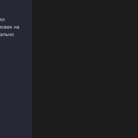
ял
ловек на
нально