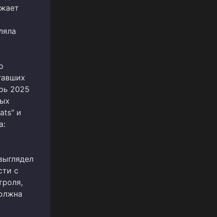
ужает
ляла
ю
гавших
брь 2025
ных
ats" и
а:
выглядел
сти с
троля,
должна