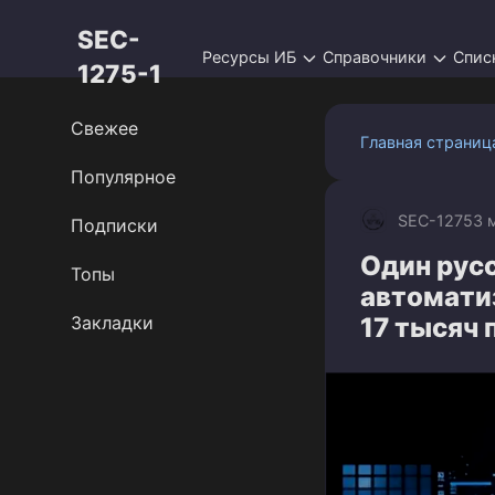
Перейти
SEC-
к
Ресурсы ИБ
Справочники
Спис
контенту
1275-1
Свежее
Главная страниц
Популярное
SEC-1275
3 
Подписки
Один рус
Топы
автомати
Закладки
17 тысяч 