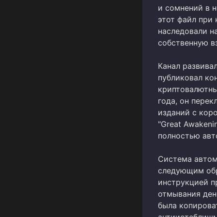
и сомнений в н
этот файл при
наследовали н
собственную в
Канал развивал
публиковал ко
криптовалютные
года, он пере
изданий с коро
"Great Awakeni
полностью авт
Система автом
следующим обр
инструкцией пр
отмывания ден
была копироват
антиистеблишм