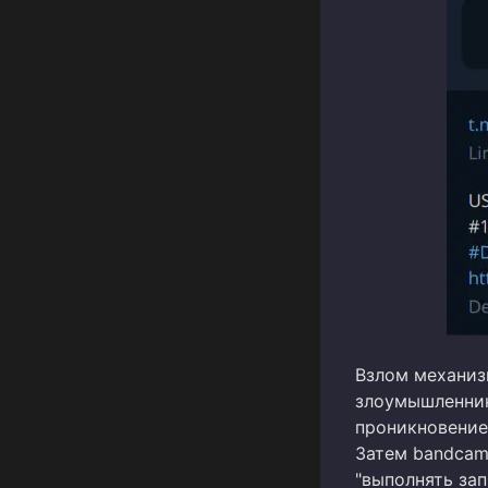
Взлом механиз
злоумышленник
проникновение
Затем bandcam
"выполнять за