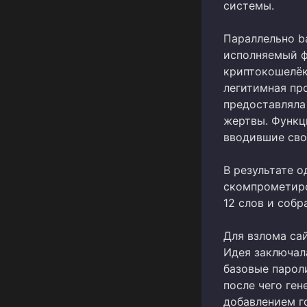
системы.
Параллельно b
исполняемый ф
криптокошелёк 
легитимная пр
предоставляла
жертвы. Функц
вводившие сво
В результате 
скомпрометиро
12 слов и собр
Для взлома са
Идея заключал
базовые парол
после чего ген
добавлением г