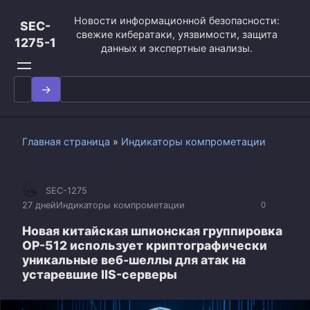
Перейти
Новости информационной безопасности:
к
SEC-
свежие кибератаки, уязвимости, защита
контенту
1275-1
данных и экспертные анализы.
Search
for:
Главная страница
»
Индикаторы компрометации
SEC-1275
27 дней
Индикаторы компрометации
0
Новая китайская шпионская группировка
OP-512 использует криптографически
уникальные веб-шеллы для атак на
устаревшие IIS-серверы