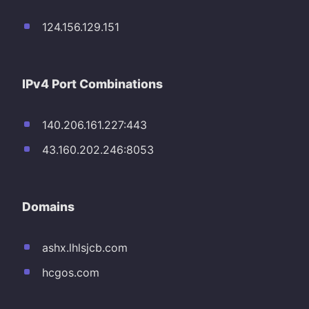
124.156.129.151
IPv4 Port Combinations
140.206.161.227:443
43.160.202.246:8053
Domains
ashx.lhlsjcb.com
hcgos.com