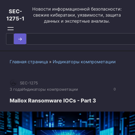
Перейти
Новости информационной безопасности:
к
SEC-
свежие кибератаки, уязвимости, защита
контенту
1275-1
данных и экспертные анализы.
Search
for:
Главная страница
»
Индикаторы компрометации
SEC-1275
3 года
Индикаторы компрометации
0
Mallox Ransomware IOCs - Part 3