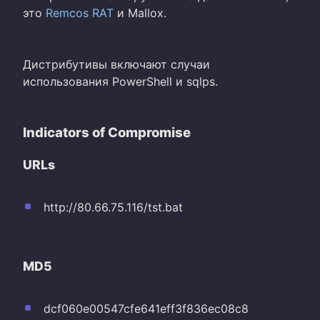
это
Remcos
RAT
и Mallox.
Дистрибутивы включают случаи
использования PowerShell и sqlps.
Indicators of Compromise
URLs
http://80.66.75.116/tst.bat
MD5
dcf060e00547cfe641eff3f836ec08c8