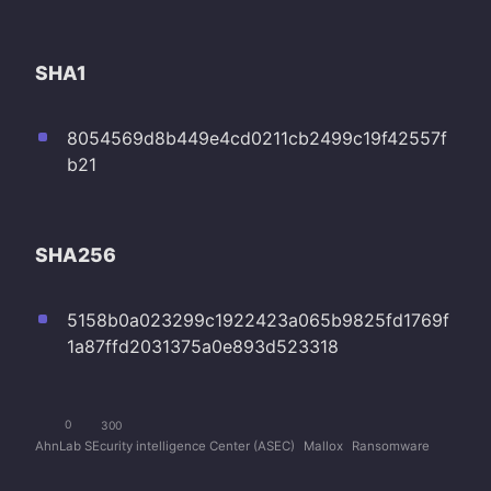
SHA1
8054569d8b449e4cd0211cb2499c19f42557f
b21
SHA256
5158b0a023299c1922423a065b9825fd1769f
1a87ffd2031375a0e893d523318
0
300
AhnLab SEcurity intelligence Center (ASEC)
Mallox
Ransomware