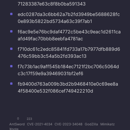
71283387e63c8f8b0ba591343
edc0287da3c6bb62a7b2fd3949be5688628fc
0e893b5822bd5734a63c39f7ab1
f6ac9e5e76bc9daf4772c5be43c9eac1d2611ca
afd49fac70bbb8eebfa4781ac
f710dc61c2edc85841fd733a17b7977dfb889d6
476c59bb3c54a5b2fd393ac13
f7c73b1ac9aff545b184ec7121f2bc706c5064d
c3c17f59e9a39469031bf2ef6
fb9400d763a009b3bd2b9468410e0c69ee8a
4f58400e532f086cef749422210d
0
223
AntSword
CVE-2021-4034
CVE-2023-34048
GodZilla
Mimikatz
Xnote