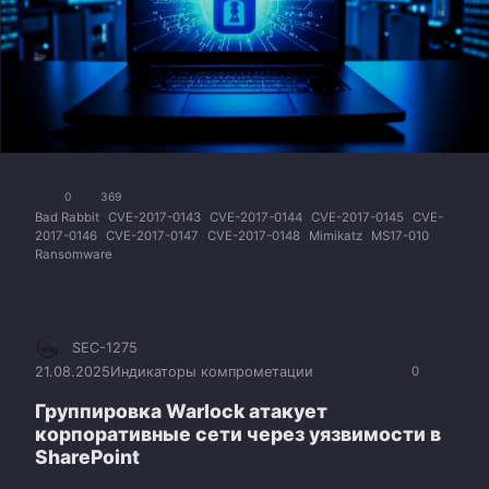
0
369
Bad Rabbit
CVE-2017-0143
CVE-2017-0144
CVE-2017-0145
CVE-
2017-0146
CVE-2017-0147
CVE-2017-0148
Mimikatz
MS17-010
Ransomware
SEC-1275
21.08.2025
Индикаторы компрометации
0
Группировка Warlock атакует
корпоративные сети через уязвимости в
SharePoint