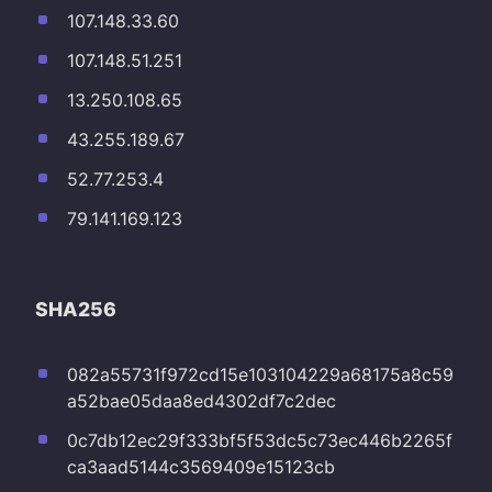
107.148.33.60
107.148.51.251
13.250.108.65
43.255.189.67
52.77.253.4
79.141.169.123
SHA256
082a55731f972cd15e103104229a68175a8c59
a52bae05daa8ed4302df7c2dec
0c7db12ec29f333bf5f53dc5c73ec446b2265f
ca3aad5144c3569409e15123cb