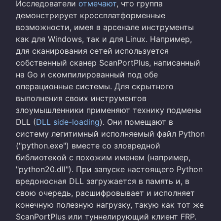
Исследователи
отмечают
, что группа
демонстрирует кроссплатформенные
возможности, имея в арсенале инструменты
как для Windows, так и для Linux. Например,
для сканирования сетей используется
собственный сканер ScanPortPlus, написанный
на Go и скомпилированный под обе
операционные системы. Для скрытного
выполнения своих инструментов
злоумышленники применяют технику подмены
DLL (
DLL side-loading
). Они помещают в
систему легитимный исполняемый файл Python
("python.exe") вместе со зловредной
библиотекой с похожим именем (например,
"python20.dll"). При запуске настоящего Python
вредоносная DLL загружается в память и, в
свою очередь, расшифровывает и исполняет
конечную полезную нагрузку, такую как тот же
ScanPortPlus или туннелирующий клиент FRP.