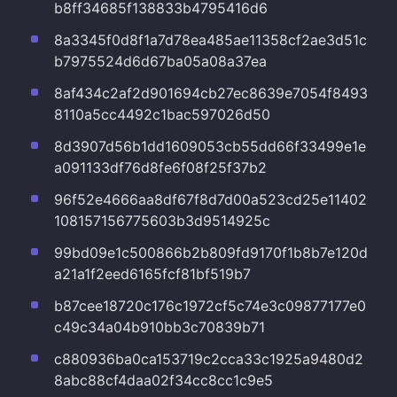
b8ff34685f138833b4795416d6
8a3345f0d8f1a7d78ea485ae11358cf2ae3d51c
b7975524d6d67ba05a08a37ea
8af434c2af2d901694cb27ec8639e7054f8493
8110a5cc4492c1bac597026d50
8d3907d56b1dd1609053cb55dd66f33499e1e
a091133df76d8fe6f08f25f37b2
96f52e4666aa8df67f8d7d00a523cd25e11402
108157156775603b3d9514925c
99bd09e1c500866b2b809fd9170f1b8b7e120d
a21a1f2eed6165fcf81bf519b7
b87cee18720c176c1972cf5c74e3c09877177e0
c49c34a04b910bb3c70839b71
c880936ba0ca153719c2cca33c1925a9480d2
8abc88cf4daa02f34cc8cc1c9e5