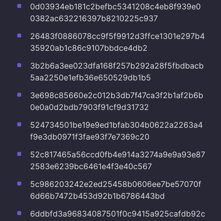
0d03934eb181c2befbc5341208c4eb8f939e0
0382ac632216397b8210225c937
26483f0886078cc9f5f9912d3ffce1301e297b4
35920ab1c86c9107bbdce4db2
3b2b6a3ee023dfa168f257b292a28f5fbdbacb
5aa2250e1efb36e650529db1b5
3e698c85660e2c012b3db7f47ca3f2b1af2b6b
0e0a0d2bdb7903f91cf9d31732
524734501be19e9ed1bfab304b0622a2263a4
f9e3db0971f3fae93f7e7369c20
52c817465a56ccd0fb4e914a3274a9e9a93e87
2583e6239bc6461e4f3e40c567
5c986203242e2ed25458b0606ee7be57070f
6d66b7472b453d92b1b6786443bd
6ddbfd3a96834087501f0c9415a925cafdb92c