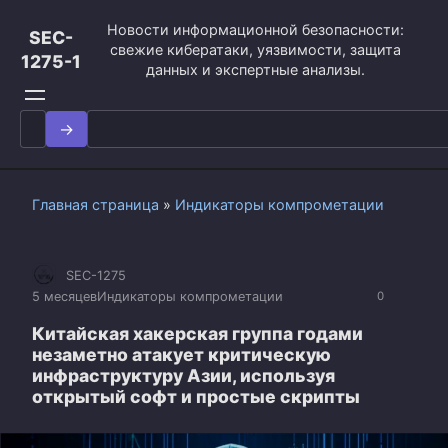
Перейти
Новости информационной безопасности:
к
SEC-
свежие кибератаки, уязвимости, защита
контенту
1275-1
данных и экспертные анализы.
Search
for:
Главная страница
»
Индикаторы компрометации
SEC-1275
5 месяцев
Индикаторы компрометации
0
Китайская хакерская группа годами
незаметно атакует критическую
инфраструктуру Азии, используя
открытый софт и простые скрипты