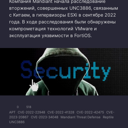
Компания Mandiant начала расследование
вторжений, совершенных UNC3886, связанным
с Китаем, в гипервизоры ESXi в сентябре 2022
года. В ходе расследования были обнаружены
компрометация технологий VMware и
эксплуатация уязвимости в FortiOS.
0
518
APT
CVE-2022-22948
CVE-2022-41328
CVE-2022-42475
CVE-
2023-20867
CVE-2023-34048
Mandiant Threat Defense
Reptile
UNC3886