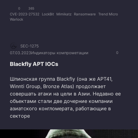
0
365
CVE-2023-27532
LockBit
Mimikatz
Ransomware
Trend Micro
Warlock
SEC-1275
07.03.2023
Индикаторы компрометации
0
Blackfly APT IOCs
Шпионская группа Blackfly (она же APT41,
Winnti Group, Bronze Atlas) продолжает
совершать атаки на цели в Азии. Недавно ее
объектами стали две дочерние компании
азиатского конгломерата, работающие в
секторе