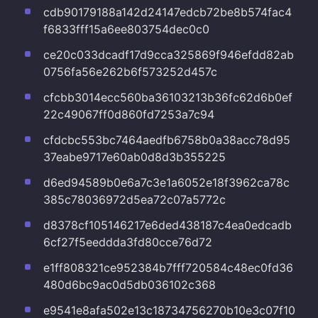
cdb90179188a142d24147edcb72be8b574fac4
f6833fff15a6ee803754dec0c0
ce20c033dcadf17d9cca325869f946efdd82ab
0756fa56e262b6f573252d457c
cfcbb3014ecc560ba36103213b36fc62d6b0ef
22c49067ff0d860fd7253a7c94
cfdcbc553bc7464aedfb6758b0a38acc78d95
37eabe9717e60ab0d8d3b355225
d6ed94589b0e6a7c3e1a6052e18f3962ca78c
385c78036972d5ea72c07a5772c
d8378cf105146217e6ded438187c4ea0edcadb
6cf27f5eeddda3fd80cce76d72
e1ff808321ce952384b7fff720584c48ec0fd36
480d6bc9ac0d5db036102c368
e9541e8afa502e13c18734756270b10e3c07f10