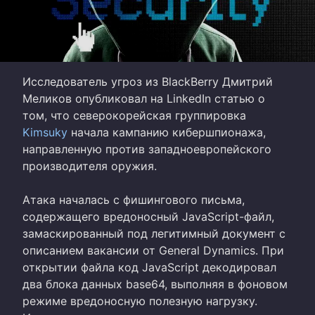
Исследователь угроз из BlackBerry Дмитрий
Меликов опубликовал на LinkedIn статью о
том, что северокорейская группировка
Kimsuky
начала кампанию кибершпионажа,
направленную против западноевропейского
производителя оружия.
Атака началась с фишингового письма,
содержащего вредоносный JavaScript-файл,
замаскированный под легитимный документ с
описанием вакансии от General Dynamics. При
открытии файла код JavaScript декодировал
два блока данных base64, выполняя в фоновом
режиме вредоносную полезную нагрузку.