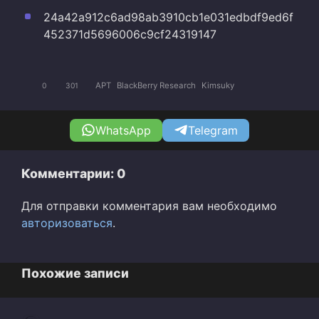
24a42a912c6ad98ab3910cb1e031edbdf9ed6f
452371d5696006c9cf24319147
APT
BlackBerry Research
Kimsuky
0
301
WhatsApp
Telegram
Комментарии: 0
Для отправки комментария вам необходимо
авторизоваться
.
Похожие записи