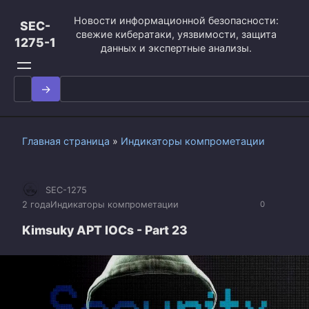
Перейти
Новости информационной безопасности:
к
SEC-
свежие кибератаки, уязвимости, защита
контенту
1275-1
данных и экспертные анализы.
Search
for:
Главная страница
»
Индикаторы компрометации
SEC-1275
2 года
Индикаторы компрометации
0
Kimsuky APT IOCs - Part 23