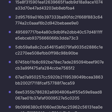
15e8f315901ea12639665f1adb9d18a9ace1074
a33d70e47ad43203eb8ebfba4
2d95769a016b397333ba90fdc2f668f883c64
774a2c0aaaf6b2d942bebaee9e0
495697717be4a80c9db9fe2dbb40c57d4811ff
e5ebceb9375666066b3dda73c3
5db59a8a8c2ca54615a6079fa9035d2886c1e
c2270ee508efbb0ff98c98b90be
6745bb11b8c692be78ec7ade285094beef907e
cb3a99f475afa284ccbe7565f2
67ad7a950257cc5920b2119539049bcea3863
bb2002f7118fcef57788f7eca59
6ee5355b786282a6904806a4f55e59e9aad8
067ae01b37afaf0009527e5c0205
9b0996380c61060ed3bfec25962c56131ea0e