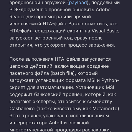
вредоносной нагрузкой (
payload
), поддельный
PDF-документ с просьбой обновить Adobe
Reader для просмотра или прямой
исполняемый HTA-файл. Важно отметить, что
HTA-файл, содержащий скрипт на Visual Basic,
запускает встроенный код сразу после
открытия, что ускоряет процесс заражения.
После выполнения HTA-файла запускается
цепочка действий, включающая создание
пакетного файла (batch file), который
загружает установщик формата MSI и Python-
скрипт для автоматизации. Установщик MSI
содержит банковский троянец, который, как
полагают эксперты, относится к семейству
Casbaneiro (также известному как Metamorfo).
Этот троянец упакован с использованием
интерпретатора AutoIt и сложной
многоступенчатой процедуры распаковки,