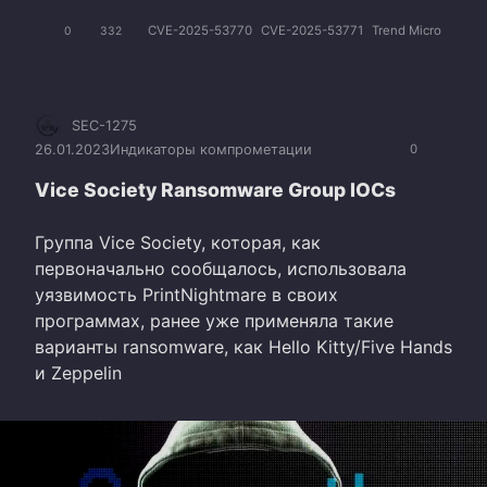
CVE-2025-53770
CVE-2025-53771
Trend Micro
0
332
SEC-1275
26.01.2023
Индикаторы компрометации
0
Vice Society Ransomware Group IOCs
Группа Vice Society, которая, как
первоначально сообщалось, использовала
уязвимость PrintNightmare в своих
программах, ранее уже применяла такие
варианты ransomware, как Hello Kitty/Five Hands
и Zeppelin