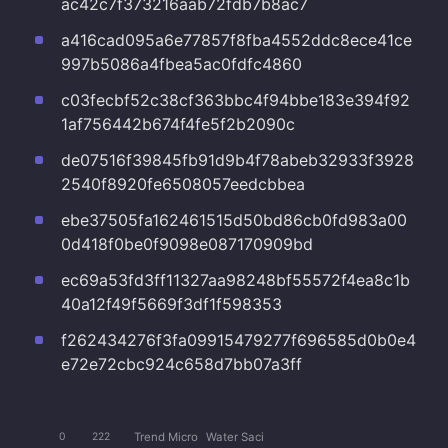
ac42c7f373216aab72fdb7b8ac7
a416cad095a6e77857f8fba4552ddc8ece41ce
997b5086a4fbea5ac0fdfc4860
c03fecbf52c38cf363bbc4f94bbe183e394f92
1af756442b674f4fe5f2b2090c
de07516f39845fb91d9b4f78abeb32933f3928
2540f8920fe6508057eedcbbea
ebe37505fa162461515d50bd86cb0fd983a00
0d418f0be0f9098e087170909bd
ec69a53fd3ff11327aa98248bf55572f4ea8c1b
40a12f49f5669f3df1f598353
f262434276f3fa09915479277f696585d0b0e4
e72e72cbc924c658d7bb07a3ff
Trend Micro
Water Saci
0
222