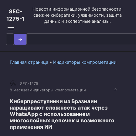
Перейти
Новости информационной безопасности:
к
SEC-
свежие кибератаки, уязвимости, защита
контенту
1275-1
данных и экспертные анализы.
Search
for:
Главная страница
»
Индикаторы компрометации
SEC-1275
8 месяцев
Индикаторы компрометации
0
Киберпреступники из Бразилии
наращивают сложность атак через
WhatsApp с использованием
многослойных цепочек и возможного
применения ИИ