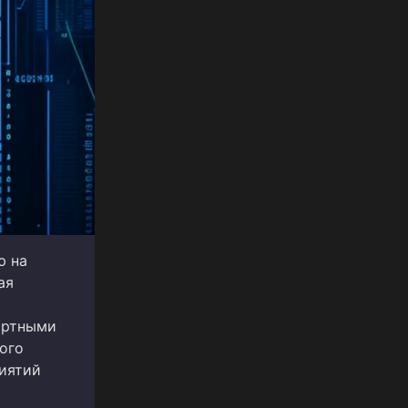
ю на
ая
ортными
ого
риятий