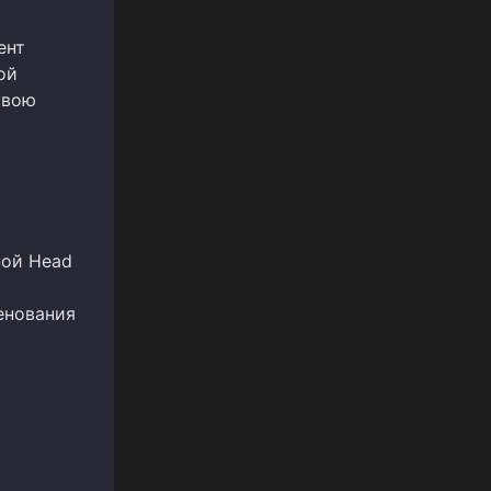
ент
ой
свою
пой Head
енования