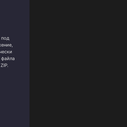
 под
жение,
чески
 файла
ZIP.