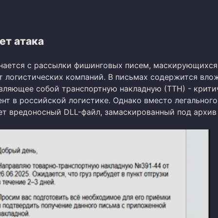
ет атака
нается с рассылки фишинговых писем, маскирующихся
т логистических компаний. В письмах содержится вло
вляющее собой транспортную накладную (ТТН) - крити
нт в российской логистике. Однако вместо легального
ет вредоносный DLL-файл, замаскированный под архив 