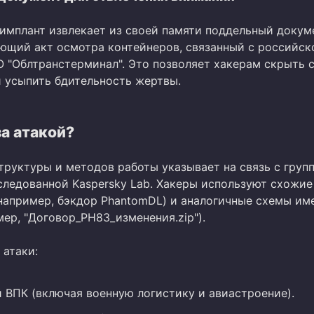
 имплант извлекает из своей памяти поддельный докум
ующий акт осмотра контейнеров, связанный с российск
 "Облтранстерминал". Это позволяет хакерам скрыть 
и усыпить бдительность жертвы.
за атакой?
труктуры и методов работы указывает на связь с груп
сследованной Kaspersky Lab. Хакеры используют схожие
например, бэкдор PhantomDL) и аналогичные схемы им
ер, "Договор_РН83_изменения.zip").
 атаки:
 ВПК (включая военную логистику и авиастроение).