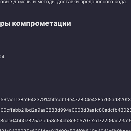
новые домены и методы доставки вредоносного кода.
ры компрометации
04
359fae1138a194237914f4fcdbf9e472804e428a765ad820f
d00cffabb21bd2a9aa3888d994a0003d3aa1c80adcfb4302
a8cac64bb07825a7bd58c54cb3e605707e2d72206ac23a16
31e0428085e620fdba017400e534f9b549d4041a5b0baaee