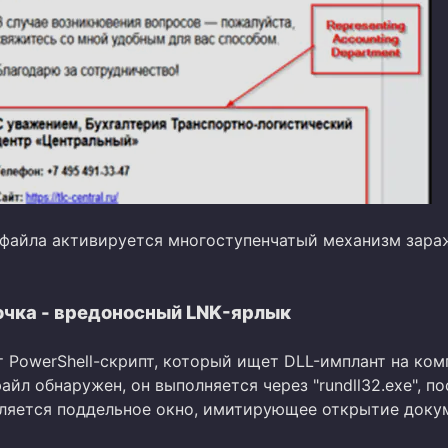
 файла активируется многоступенчатый механизм зара
очка - вредоносный LNK-ярлык
т PowerShell-скрипт, который ищет DLL-имплант на ко
айл обнаружен, он выполняется через "rundll32.exe", по
вляется поддельное окно, имитирующее открытие доку