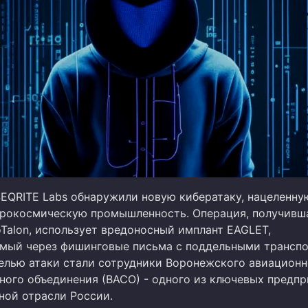
EQRITE Labs обнаружили новую кибератаку, нацеленну
рокосмическую промышленность. Операция, получивш
oTalon, использует вредоносный имплант EAGLET,
мый через фишинговые письма с поддельными трансп
елью атаки стали сотрудники Воронежского авиационн
ного объединения (ВАСО) - одного из ключевых предп
ной отрасли России.