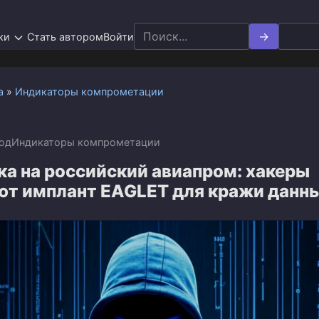
Search
ки
Стать автором
Войти
for:
а
»
Индикаторы компрометации
год
Индикаторы компрометации
ка на российский авиапром: хакеры
ют имплант EAGLET для кражи данн