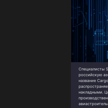
Специалисты S
российскую аэ
название Carg
распространяе
накладными. Ц
производствен
авиастроитель