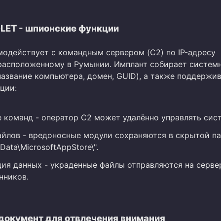
LET - шпионские функции
модействует с командным сервером (C2) по IP-адресу
4, расположенному в Румынии. Имплант собирает систем
азвание компьютера, домен, GUID), а также поддержив
ции:
 команд - оператор C2 может удалённо управлять сис
айлов - вредоносные модули сохраняются в скрытой п
Data\MicrosoftAppStore\".
ия данных - украденные файлы отправляются на серве
нников.
документ для отвлечения внимания