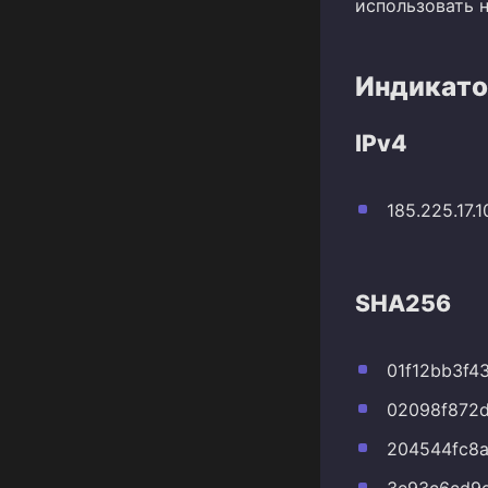
использовать 
Индикато
IPv4
185.225.17.1
SHA256
01f12bb3f4
02098f872
204544fc8
3e93c6cd9d