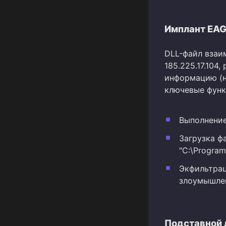
Имплант EAG
DLL-файл взаи
185.225.17.10
информацию (н
ключевые функ
Выполнение
Загрузка ф
"C:\Program
Экфильтрац
злоумышле
Подставной 