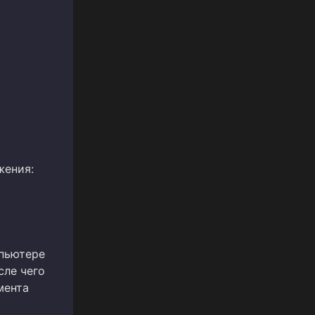
жения:
мпьютере
сле чего
мента