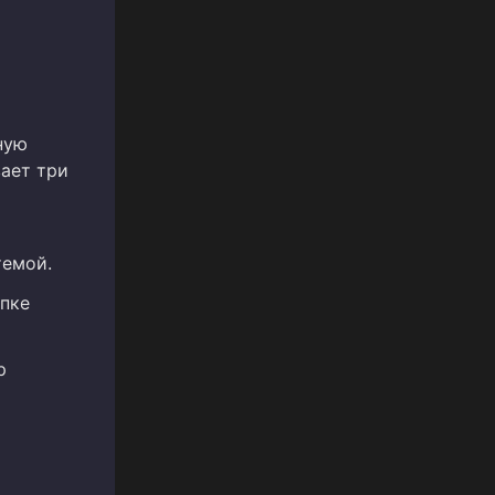
ную
ает три
темой.
апке
р