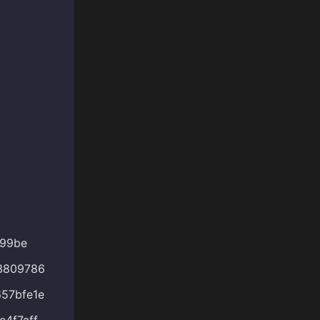
399be
3809786
57bfe1e
4f7aff