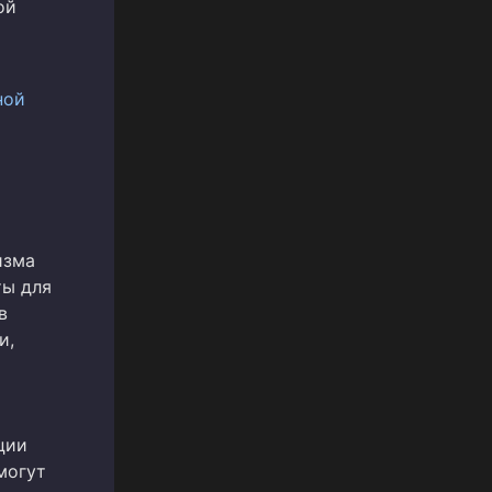
ой
ной
изма
ты для
в
и,
ции
могут