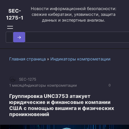
Перейти
Новости информационной безопасности:
к
SEC-
свежие кибератаки, уязвимости, защита
контенту
1275-1
данных и экспертные анализы.
Search
for:
Главная страница
»
Индикаторы компрометации
SEC-1275
1 месяц
Индикаторы компрометации
0
Группировка UNC3753 атакует
юридические и финансовые компании
США с помощью вишинга и физических
проникновений