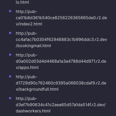
lo.html
http://pub-
ca01b8d361b540ce8256226365665de0.r2.de
v/index2.html
http://pub-
cc4afac7b0304f62946883c1b996ddc3.r2.dev
/bookingmail.html
http://pub-
d0a002d03d4d4468a1a3a4788d44d971.r2.de
v/apps.html
http://pub-
d1729d90c762460c9395a066038cdaf9.r2.de
v/backgroundfull.html
http://pub-
d3ef7b90634c41c2aea65d57a1da514f.r2.dev/
dashworkers.html