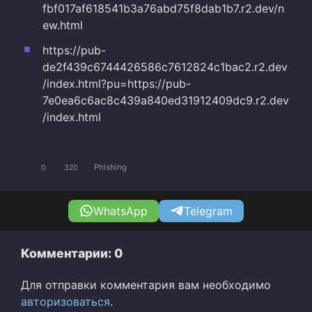
fbf017af618541b3a76abd75f8dab1b7.r2.dev/n
ew.html
https://pub-
de2f439c6744426586c7612824c1bac2.r2.dev
/index.html?pu=https://pub-
7e0ea6c6ac8c439a840ed31912409dc9.r2.dev
/index.html
Phishing
0
320
WhatsApp
Telegram
Комментарии: 0
Для отправки комментария вам необходимо
авторизоваться
.