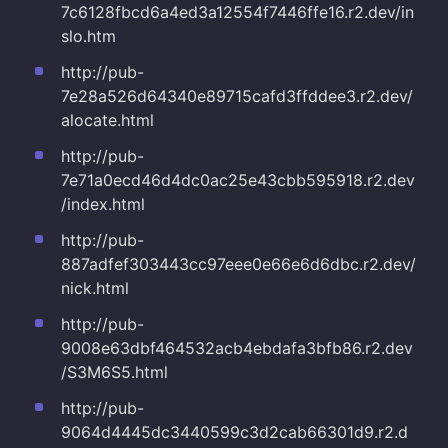
7c6128fbcd6a4ed3a12554f7446ffe16.r2.dev/in
slo.htm
http://pub-
7e28a526d64340e89715cafd3ffddee3.r2.dev/
alocate.html
http://pub-
7e71a0ecd46d4dc0ac25e43cbb595918.r2.dev
/index.html
http://pub-
887adfef303443cc97eee0e66e6d6dbc.r2.dev/
nick.html
http://pub-
9008e63dbf464532acb4ebdafa3bfb86.r2.dev
/S3M6S5.html
http://pub-
9064d4445dc3440599c3d2cab66301d9.r2.d