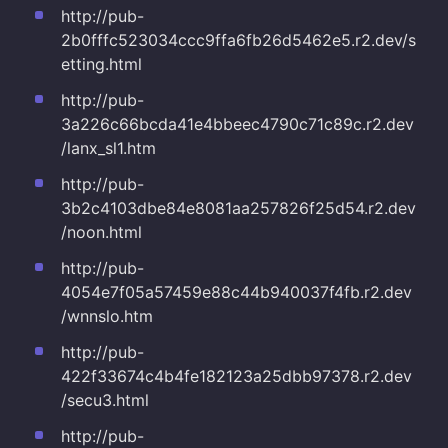
http://pub-
2b0fffc523034ccc9ffa6fb26d5462e5.r2.dev/s
etting.html
http://pub-
3a226c66bcda41e4bbeec4790c71c89c.r2.dev
/lanx_sl1.htm
http://pub-
3b2c4103dbe84e8081aa257826f25d54.r2.dev
/noon.html
http://pub-
4054e7f05a57459e88c44b940037f4fb.r2.dev
/wnnslo.htm
http://pub-
422f33674c4b4fe182123a25dbb97378.r2.dev
/secu3.html
http://pub-