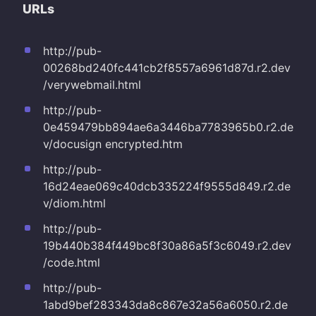
URLs
http://pub-
00268bd240fc441cb2f8557a6961d87d.r2.dev
/verywebmail.html
http://pub-
0e459479bb894ae6a3446ba7783965b0.r2.de
v/docusign encrypted.htm
http://pub-
16d24eae069c40dcb335224f9555d849.r2.de
v/diom.html
http://pub-
19b440b384f449bc8f30a86a5f3c6049.r2.dev
/code.html
http://pub-
1abd9bef283343da8c867e32a56a6050.r2.de