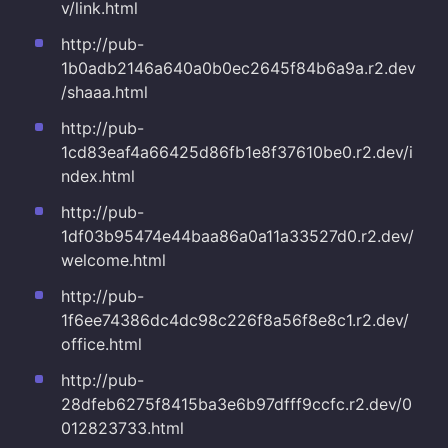
v/link.html
http://pub-
1b0adb2146a640a0b0ec2645f84b6a9a.r2.dev
/shaaa.html
http://pub-
1cd83eaf4a66425d86fb1e8f37610be0.r2.dev/i
ndex.html
http://pub-
1df03b95474e44baa86a0a11a33527d0.r2.dev/
welcome.html
http://pub-
1f6ee74386dc4dc98c226f8a56f8e8c1.r2.dev/
office.html
http://pub-
28dfeb6275f8415ba3e6b97dfff9ccfc.r2.dev/0
012823733.html