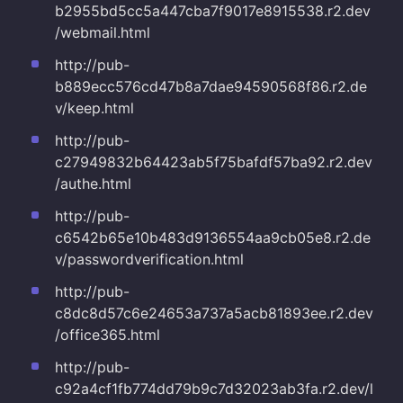
b2955bd5cc5a447cba7f9017e8915538.r2.dev
/webmail.html
http://pub-
b889ecc576cd47b8a7dae94590568f86.r2.de
v/keep.html
http://pub-
c27949832b64423ab5f75bafdf57ba92.r2.dev
/authe.html
http://pub-
c6542b65e10b483d9136554aa9cb05e8.r2.de
v/passwordverification.html
http://pub-
c8dc8d57c6e24653a737a5acb81893ee.r2.dev
/office365.html
http://pub-
c92a4cf1fb774dd79b9c7d32023ab3fa.r2.dev/l