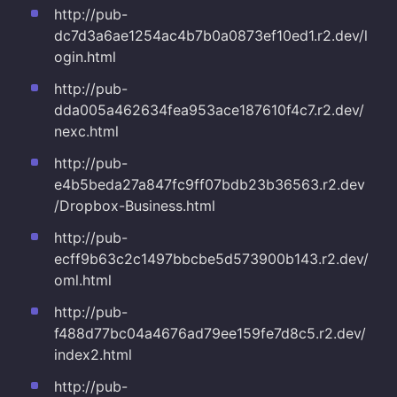
http://pub-
dc7d3a6ae1254ac4b7b0a0873ef10ed1.r2.dev/l
ogin.html
http://pub-
dda005a462634fea953ace187610f4c7.r2.dev/
nexc.html
http://pub-
e4b5beda27a847fc9ff07bdb23b36563.r2.dev
/Dropbox-Business.html
http://pub-
ecff9b63c2c1497bbcbe5d573900b143.r2.dev/
oml.html
http://pub-
f488d77bc04a4676ad79ee159fe7d8c5.r2.dev/
index2.html
http://pub-