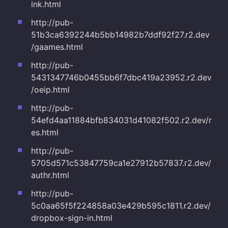
ink.html
http://pub-
51b3ca6392244b5bb14982b7ddf92f27.r2.dev
/gaames.html
http://pub-
5431347746b0455bb6f7dbc419a23952.r2.dev
/oeip.html
http://pub-
54efd4aa11884bfb834031d41082f502.r2.dev/r
es.html
http://pub-
5705d571c53847759ca1e27912b57837.r2.dev/
authr.html
http://pub-
5c0aa65f5f224858a03e429b595c1811.r2.dev/
dropbox-sign-in.html