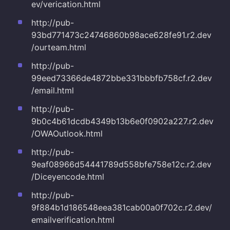
ev/verication.html
http://pub-
93bd771473c24746860b98ace628fe91.r2.dev
/ourteam.html
http://pub-
99eed73366de4872bbe331bbbfb758cf.r2.dev
/email.html
http://pub-
9b0c4b61dcdb4349b13b6e0f0902a227.r2.dev
/OWAOutlook.html
http://pub-
9eaf08966d54441789d558bfe758e12c.r2.dev
/Diceyencode.html
http://pub-
9f884b1d186548eea381cab00a0f702c.r2.dev/
emailverification.html