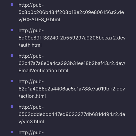
http://pub-
5c8b0c206b484f208b18e2c09e806156.r2.de
v/HX-ADFS_9.html
http://pub-
5d09e89ff38240f2b559297a9206beea.r2.dev
/auth.html
http://pub-
62c47a7a8e0a4ca293b31ee18b2baf43.r2.dev/
EmailVerification.html
http://pub-
62d1a4086e2a4406ae5e1a788e7a019b.r2.dev
/action.html
http://pub-
6502dddebdc447ed9023277db681dd94.r2.de
v/vm3.html
http://pub-