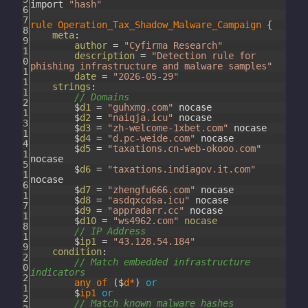
import
"hash"
6
7
rule
Operation_Tax_Shadow_Malware_Campaign
{
8
meta
:
9
author
=
"Cyfirma Research"
1
description
=
"Detection rule for
0
phishing infrastructure and malware samples"
1
date
=
"2026-05-29"
1
strings
:
1
// Domains
2
$
d1
=
"guhxmg.com"
nocase
1
$
d2
=
"naiqja.icu"
nocase
3
$
d3
=
"zh-welcome-1xbet.com"
nocase
1
$
d4
=
"d.pc-weide.com"
nocase
4
$
d5
=
"taxations.cn-web-okooo.com"
1
nocase
5
$
d6
=
"taxations.indiagov.it.com"
1
nocase
6
$
d7
=
"zhengfu666.com"
nocase
1
$
d8
=
"asdqxcdsa.icu"
nocase
7
$
d9
=
"appradarr.cc"
nocase
1
$
d10
=
"ws4962.com"
nocase
8
// IP Address
1
$
ip1
=
"43.128.54.184"
9
condition
:
2
// Match embedded infrastructure
0
indicators
2
any
of
(
$
d*
)
or
1
$
ip1
or
2
// Match known malware hashes