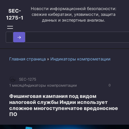
Перейти
Новости информационной безопасности:
к
SEC-
свежие кибератаки, уязвимости, защита
контенту
1275-1
данных и экспертные анализы.
Search
for:
Главная страница
»
Индикаторы компрометации
SEC-1275
1 месяц
Индикаторы компрометации
0
Фишинговая кампания под видом
налоговой службы Индии использует
сложное многоступенчатое вредоносное
ПО