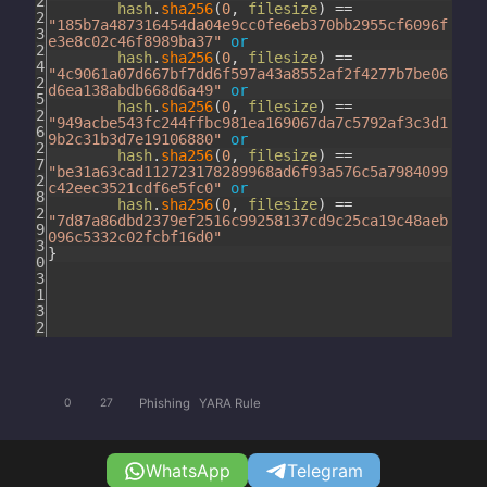
2
hash
.
sha256
(
0
,
filesize
)
==
2
"185b7a487316454da04e9cc0fe6eb370bb2955cf6096f
3
e3e8c02c46f8989ba37"
or
2
hash
.
sha256
(
0
,
filesize
)
==
4
"4c9061a07d667bf7dd6f597a43a8552af2f4277b7be06
2
d6ea138abdb668d6a49"
or
5
hash
.
sha256
(
0
,
filesize
)
==
2
"949acbe543fc244ffbc981ea169067da7c5792af3c3d1
6
9b2c31b3d7e19106880"
or
2
hash
.
sha256
(
0
,
filesize
)
==
7
"be31a63cad112723178289968ad6f93a576c5a7984099
2
c42eec3521cdf6e5fc0"
or
8
hash
.
sha256
(
0
,
filesize
)
==
2
"7d87a86dbd2379ef2516c99258137cd9c25ca19c48aeb
9
096c5332c02fcbf16d0"
3
}
0
3
1
3
2
Phishing
YARA Rule
0
27
WhatsApp
Telegram