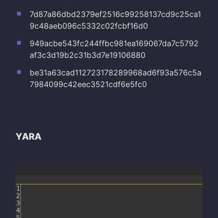
7d87a86dbd2379ef2516c99258137cd9c25ca1
9c48aeb096c5332c02fcbf16d0
949acbe543fc244ffbc981ea169067da7c5792
af3c3d19b2c31b3d7e19106880
be31a63cad112723178289968ad6f93a576c5a
7984099c42eec3521cdf6e5fc0
YARA
1
2
3
4
5