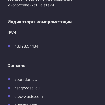
многоступенчатые атаки.
Индикаторы компрометации
IPv4
43.128.54.184
Domains
appradarr.cc
asdqxcdsa.icu
d.pc-weide.com
guhxmg.com