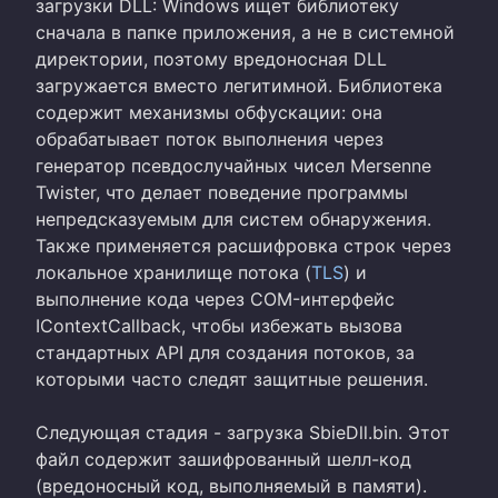
загрузки DLL: Windows ищет библиотеку
сначала в папке приложения, а не в системной
директории, поэтому вредоносная DLL
загружается вместо легитимной. Библиотека
содержит механизмы обфускации: она
обрабатывает поток выполнения через
генератор псевдослучайных чисел Mersenne
Twister, что делает поведение программы
непредсказуемым для систем обнаружения.
Также применяется расшифровка строк через
локальное хранилище потока (
TLS
) и
выполнение кода через COM-интерфейс
IContextCallback, чтобы избежать вызова
стандартных API для создания потоков, за
которыми часто следят защитные решения.
Следующая стадия - загрузка SbieDll.bin. Этот
файл содержит зашифрованный шелл-код
(вредоносный код, выполняемый в памяти).