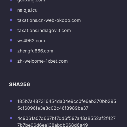
naiqja.icu
taxations.cn-web-okooo.com
taxations.indiagov.it.com
ws4962.com
zhengfu666.com
zh-welcome-1xbet.com
SHA256
185b7a487316454da04e9cc0fe6eb370bb295
5cf6096fe3e8c02c46f8989ba37
4c9061a07d667bf7dd6f597a43a8552af2f427
7b7be06d6ea138abdb668d6a49