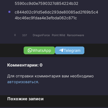
5590cc9d0e7590327d854224b32
c844d02c91d5e6dc293de80085ad2f69b5c4
4bc46ec9fdaa4e3efbda062c871c
DragonForce
Point Wild
Ransomware
0
337
WhatsApp
Telegram
Комментарии: 0
Для отправки комментария вам необходимо
авторизоваться
.
Похожие записи