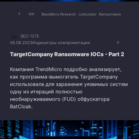
BlackBerry Research
LokiLocker
Ransomware
0
500
SEC-1275
08.08.2023
Индикаторы компрометации
0
TargetCompany Ransomware IOCs - Part 2
Компания TrendMicro подробно анализирует,
как программа-вымогатель TargetCompany
использовала для заражения уязвимых систем
одну из итераций полностью
необнаруживаемого (FUD) обфускатора
BatCloak.