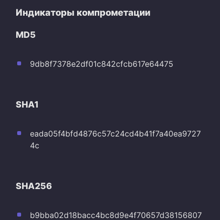
Индикаторы компрометации
MD5
9db8f7378e2df01c842cfcb617e64475
SHA1
eada05f4bfd4876c57c24cd4b41f7a40ea9727
4c
SHA256
b9bba02d18bacc4bc8d9e4f70657d38156807