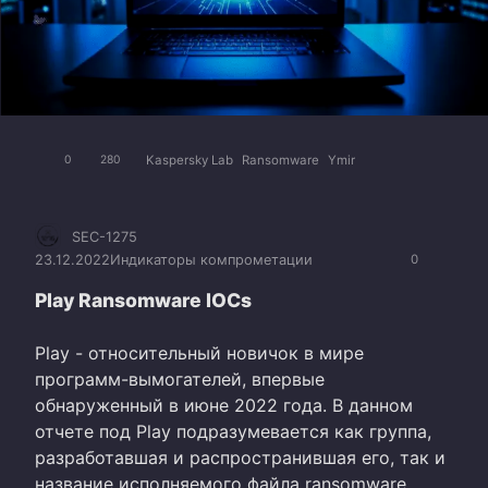
Kaspersky Lab
Ransomware
Ymir
0
280
SEC-1275
23.12.2022
Индикаторы компрометации
0
Play Ransomware IOCs
Play - относительный новичок в мире
программ-вымогателей, впервые
обнаруженный в июне 2022 года. В данном
отчете под Play подразумевается как группа,
разработавшая и распространившая его, так и
название исполняемого файла ransomware.