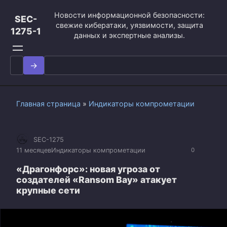
Перейти
Новости информационной безопасности:
к
SEC-
свежие кибератаки, уязвимости, защита
контенту
1275-1
данных и экспертные анализы.
Search
for:
Главная страница
»
Индикаторы компрометации
SEC-1275
11 месяцев
Индикаторы компрометации
0
«Драгонфорс»: новая угроза от
создателей «Ransom Bay» атакует
крупные сети