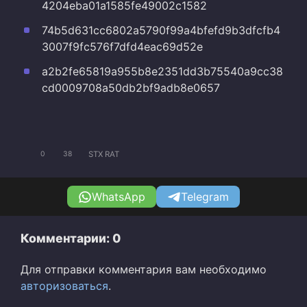
4204eba01a1585fe49002c1582
74b5d631cc6802a5790f99a4bfefd9b3dfcfb4
3007f9fc576f7dfd4eac69d52e
a2b2fe65819a955b8e2351dd3b75540a9cc38
cd0009708a50db2bf9adb8e0657
STX RAT
0
38
WhatsApp
Telegram
Комментарии: 0
Для отправки комментария вам необходимо
авторизоваться
.