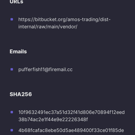
URLs
https://bitbucket.org/amos-trading/dist-
internal/raw/main/vendor/
Emails
pufferfish11@firemail.cc
SHA256
10f9632491ec37a51d32f41d806e70894f12eed
38b74ac2e1f44e9e22226348f
4b68fcafac8ebe50d5ae489400f33ce01f85de