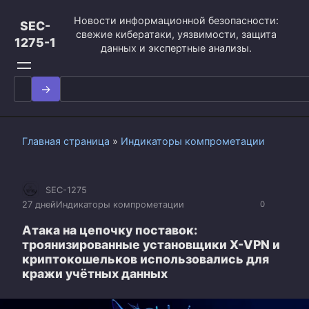
Перейти
Новости информационной безопасности:
к
SEC-
свежие кибератаки, уязвимости, защита
контенту
1275-1
данных и экспертные анализы.
Search
for:
Главная страница
»
Индикаторы компрометации
SEC-1275
27 дней
Индикаторы компрометации
0
Атака на цепочку поставок:
троянизированные установщики X-VPN и
криптокошельков использовались для
кражи учётных данных