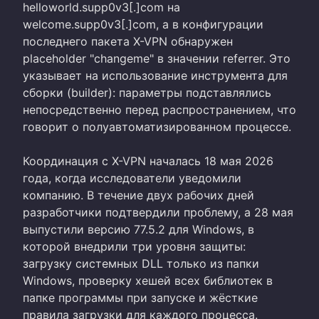
helloworld.supp0v3[.]com на
welcome.supp0v3[.]com, а в конфигурации
последнего пакета X-VPN обнаружен
placeholder "changeme" в значении referrer. Это
указывает на использование инструмента для
сборки (builder): параметры подставлялись
непосредственно перед распространением, что
говорит о полуавтоматизированном процессе.
Координация с X-VPN началась 18 мая 2026
года, когда исследователи уведомили
компанию. В течение двух рабочих дней
разработчики подтвердили проблему, а 28 мая
выпустили версию 77.5.2 для Windows, в
которой внедрили три уровня защиты:
загрузку системных DLL только из папки
Windows, проверку хешей всех библиотек в
папке программы при запуске и жёсткие
правила загрузки для каждого процесса.