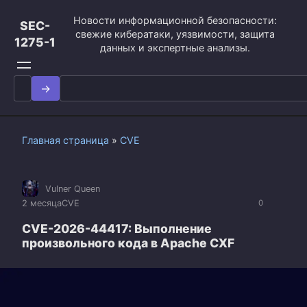
Перейти
Новости информационной безопасности:
к
SEC-
свежие кибератаки, уязвимости, защита
контенту
1275-1
данных и экспертные анализы.
Search
for:
Главная страница
»
CVE
Vulner Queen
2 месяца
CVE
0
CVE-2026-44417: Выполнение
произвольного кода в Apache CXF