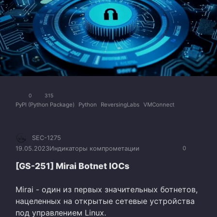
0
315
PyPI (Python Package)
Python
ReversingLabs
VMConnect
SEC-1275
19.05.2023
Индикаторы компрометации
0
[GS-251] Mirai Botnet IOCs
Mirai - один из первых значительных ботнетов,
нацеленных на открытые сетевые устройства
под управлением Linux.