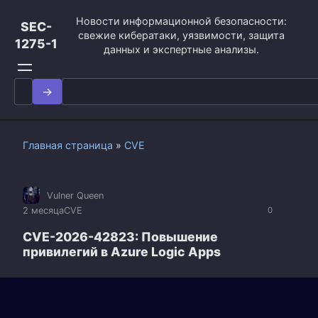
Перейти
Новости информационной безопасности:
к
SEC-
свежие кибератаки, уязвимости, защита
контенту
1275-1
данных и экспертные анализы.
Search
for:
Главная страница
»
CVE
Vulner Queen
2 месяца
CVE
0
CVE-2026-42823: Повышение
привилегий в Azure Logic Apps