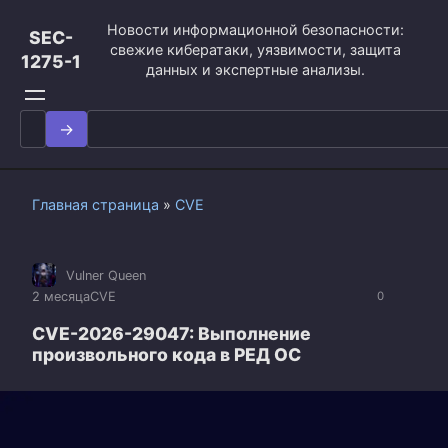
Перейти
Новости информационной безопасности:
к
SEC-
свежие кибератаки, уязвимости, защита
контенту
1275-1
данных и экспертные анализы.
Search
for:
Главная страница
»
CVE
Vulner Queen
2 месяца
CVE
0
CVE-2026-29047: Выполнение
произвольного кода в РЕД ОС