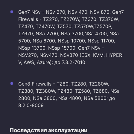
Gen7 NSv - NSv 270, NSv 470, NSv 870. Gen7
Firewalls - TZ270, TZ270W, TZ370, TZ370W,
TZ470, TZ470W, TZ570, TZ570W,TZ570P,
TZ670, NSa 2700, NSa 3700,NSa 4700, NSa
5700, NSa 6700, NSsp 10700, NSsp 11700,
NSsp 13700, NSsp 15700. Gen7 NSv -
NSV270, NSv470, NSv870 (ESX, KVM, HYPER-
V, AWS, Azure): до 7.3.2-7010
Gen8 Firewalls - TZ80, TZ280, TZ280W,
TZ380, TZ380W, TZ480, TZ580, TZ680, NSa
2800, NSa 3800, NSa 4800, NSa 5800: до
8.2.0-8009
Последствия эксплуатации