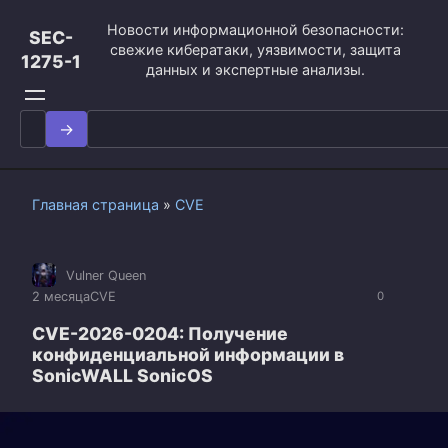
Перейти
Новости информационной безопасности:
к
SEC-
свежие кибератаки, уязвимости, защита
контенту
1275-1
данных и экспертные анализы.
Search
for:
Главная страница
»
CVE
Vulner Queen
2 месяца
CVE
0
CVE-2026-0204: Получение
конфиденциальной информации в
SonicWALL SonicOS