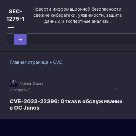
Перейти
Новости информационной безопасности:
к
SEC-
свежие кибератаки, уязвимости, защита
контенту
1275-1
данных и экспертные анализы.
Search
for:
Главная страница
»
CVE
Vulner Queen
2 года
CVE
0
CVE-2023-22396: Отказ в обслуживании
в ОС Junos