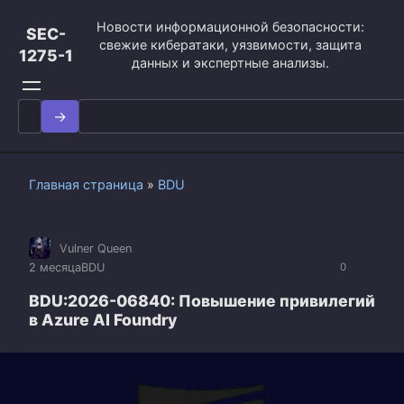
Перейти
Новости информационной безопасности:
к
SEC-
свежие кибератаки, уязвимости, защита
контенту
1275-1
данных и экспертные анализы.
Search
for:
Главная страница
»
BDU
Vulner Queen
2 месяца
BDU
0
BDU:2026-06840: Повышение привилегий
в Azure AI Foundry