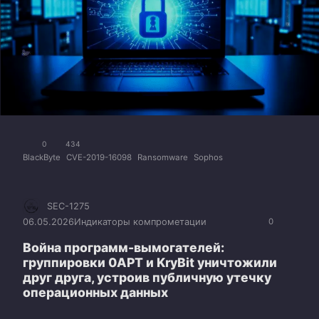
0
434
BlackByte
CVE-2019-16098
Ransomware
Sophos
SEC-1275
06.05.2026
Индикаторы компрометации
0
Война программ-вымогателей:
группировки 0APT и KryBit уничтожили
друг друга, устроив публичную утечку
операционных данных