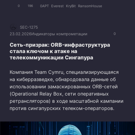
0APT
Everest
KryBit
RansomHouse
0
196
SEC-1275
23.02.2026
Индикаторы компрометации
0
Сеть-призрак: ORB-инфраструктура
стала ключом к атаке на
телекоммуникации Сингапура
Компания Team Cymru, специализирующаяся
на киберразведке, обнародовала данные об
использовании замаскированных ORB-сетей
(Operational Relay Box, сети оперативных
ретрансляторов) в ходе масштабной кампании
против сингапурских телеком-операторов.