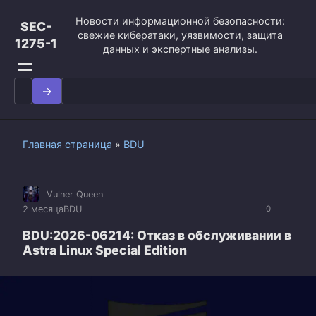
Перейти
Новости информационной безопасности:
к
SEC-
свежие кибератаки, уязвимости, защита
контенту
1275-1
данных и экспертные анализы.
Search
for:
Главная страница
»
BDU
Vulner Queen
2 месяца
BDU
0
BDU:2026-06214: Отказ в обслуживании в
Astra Linux Special Edition