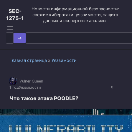
Перейти
Новости информационной безопасности:
к
SEC-
свежие кибератаки, уязвимости, защита
контенту
1275-1
данных и экспертные анализы.
Search
for:
Главная страница
»
Уязвимости
Vulner Queen
1 год
Уязвимости
0
Что такое атака POODLE?