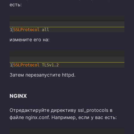
есть:
1
SSLProtocol
all
измените его на:
1
SSLProtocol
TLSv1
.
2
Затем перезапустите httpd.
NGINX
Отредактируйте директиву ssl_protocols в
файле nginx.conf. Например, если у вас есть: