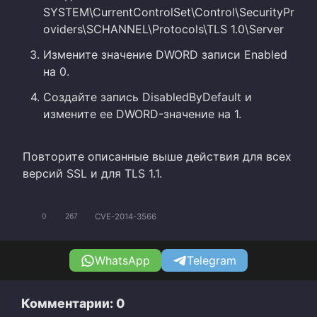
SYSTEM\CurrentControlSet\Control\SecurityPr
oviders\SCHANNEL\Protocols\TLS 1.0\Server
Измените значение DWORD записи Enabled
на 0.
Создайте запись DisabledByDefault и
измените ее DWORD-значение на 1.
Повторите описанные выше действия для всех
версий SSL и для TLS 1.1.
CVE-2014-3566
0
267
WhatsApp
Telegram
Комментарии: 0