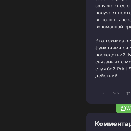
запускает ее 
получает пост
выполнять нес
взломанной ср
Эта техника о
функциями сис
последствий. 
связанных с м
службой Print 
действий.
T1
0
309
W
Комментар