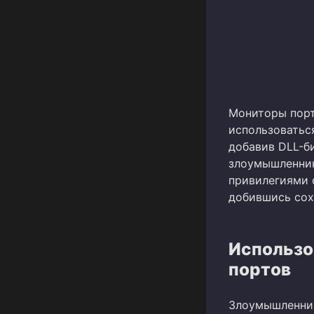
Мониторы порт
использоватьс
добавив DLL-б
злоумышленник
привилегиями 
добившись сох
Использо
портов
Злоумышленник