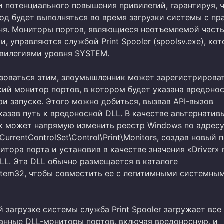
и потенциального повышения привилегий, гарантируя, ч
од будет выполняться во время загрузки системы с пр
ня. Мониторы портов, являющиеся неотъемлемой част
и, управляются службой Print Spooler (spoolsv.exe), ко
ивилегиями уровня SYSTEM.
зоваться этим, злоумышленник может зарегистрирова
кий монитор портов, в котором будет указана вредонос
и запуске. Этого можно добиться, вызвав API-вызов
казав путь к вредоносной DLL. В качестве альтернатив
 может напрямую изменить реестр Windows по адрес
rrentControlSet\Control\Print\Monitors, создав новый 
итора порта и установив в качестве значения «Driver» 
LL. Эта DLL обычно размещается в каталоге
stem32, чтобы совместить ее с легитимными системны
загрузке системы служба Print Spooler загружает все
анные DLL-мониторы портов, включая вредоносную, и