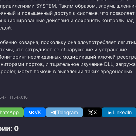
с привилегиями SYSTEM. Таким образом, злоумышленни
оянный и повышенный доступ к системе, что позволяет
анкционированные действия и сохранять контроль над
едой.
собенно коварна, поскольку она злоупотребляет легит
темы, что затрудняет ее обнаружение и устранение
Мониторинг неожиданных модификаций ключей реестра
ониторами портов, и тщательное изучение DLL, загруж
Spooler, могут помочь в выявлении таких вредоносных
547
T1547.010
hatsApp
VK
Telegram
X
LinkedIn
ии: 0