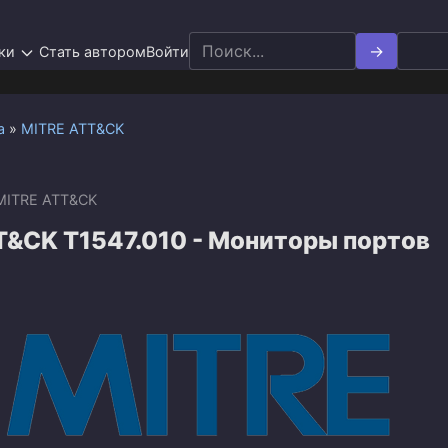
Search
ки
Стать автором
Войти
for:
а
»
MITRE ATT&CK
MITRE ATT&CK
T&CK T1547.010 - Мониторы портов