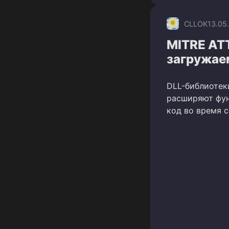
CLLOK
13.05
MITRE AT
загружае
DLL-библиотек
расширяют фун
код во время с