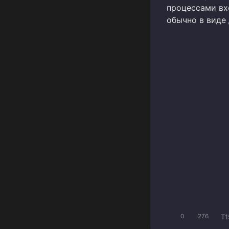
процессами вх
обычно в виде
T1
0
276