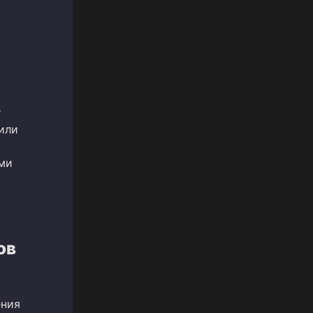
т
или
ми
ов
ения