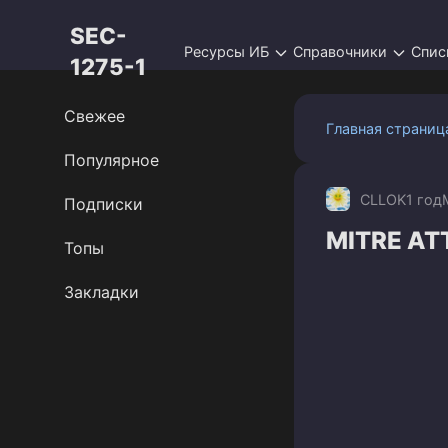
Перейти
SEC-
к
Ресурсы ИБ
Справочники
Спис
контенту
1275-1
Свежее
Главная страниц
Популярное
CLLOK
1 год
Подписки
MITRE AT
Топы
Закладки