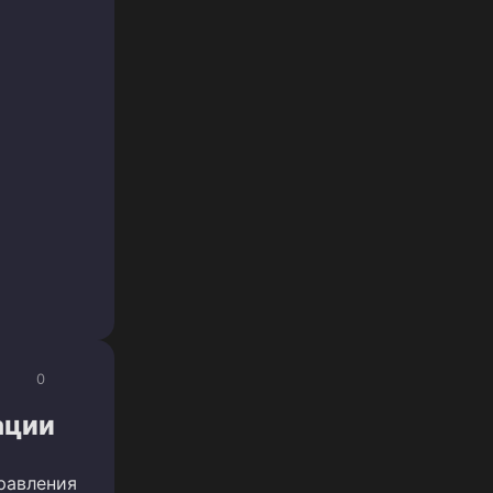
0
ации
равления