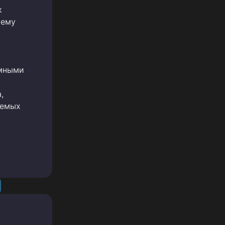
к
 ему
имными
,
аемых