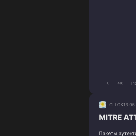
T1
0
416
CLLOK
13.05
MITRE AT
Пакеты аутент