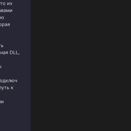
то их
авами
ью
торая
ть
ная DLL,
ы
у
подключ
путь к
ми