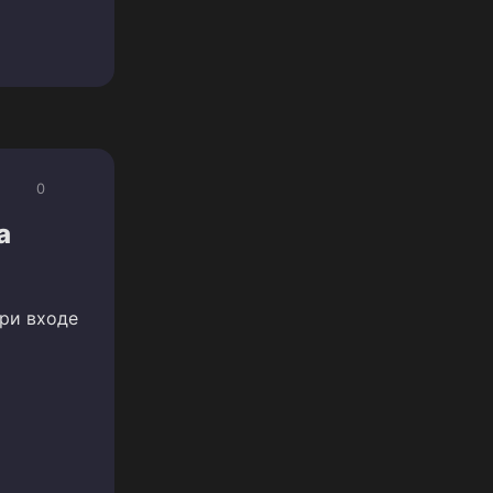
0
а
ри входе