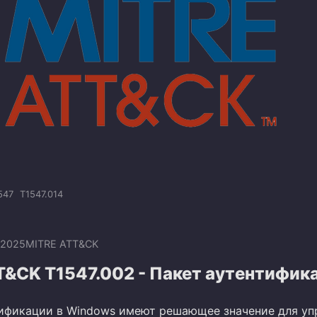
547
T1547.014
.2025
MITRE ATT&CK
T&CK T1547.002 - Пакет аутентифик
ификации в Windows имеют решающее значение для уп