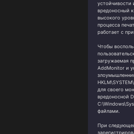
устойчивости 
вредоносный к
высокого уров
процесса печат
работает с пр
Чтобы восполь
пользовательс
загружаемая пр
AddMonitor и у
злоумышленник
HKLM\SYSTEM\Cu
для своего мон
вредоносной D
C:\Windows\Sy
файлами.
При следующей 
зарегистриров