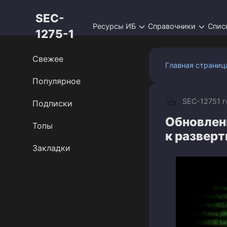
Перейти
SEC-
к
Ресурсы ИБ
Справочники
Спис
контенту
1275-1
Свежее
Главная страниц
Популярное
SEC-1275
1 
Подписки
Обновлен
Топы
к развер
Закладки