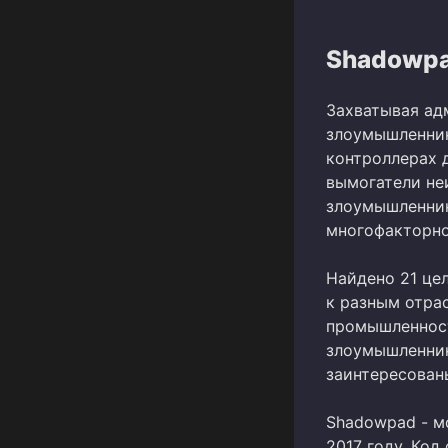
Shadowp
Захватывая ад
злоумышленник
контроллерах 
вымогатели не
злоумышленник
многофакторно
Найдено 21 це
к разным отра
промышленност
злоумышленник
заинтересован
Shadowpad - м
2017 году. Ко