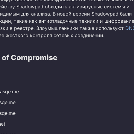
ейству Shadowpad обходить антивирусные системы и
видимым для анализа. В новой версии Shadowpad были
кции, такие как антиотладочные техники и шифровани
узки в реестре. Злоумышленники также используют
DN
ее жесткого контроля сетевых соединений.
s of Compromise
dasqe.me
asqe.me
asqe.me
net