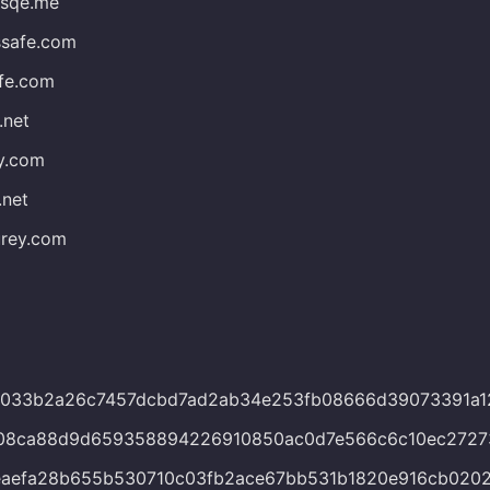
asqe.me
ssafe.com
fe.com
.net
y.com
.net
urey.com
f033b2a26c7457dcbd7ad2ab34e253fb08666d39073391a1
608ca88d9d659358894226910850ac0d7e566c6c10ec2727
eaefa28b655b530710c03fb2ace67bb531b1820e916cb020