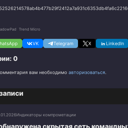
52526214578ab4b477b29f2412a7a931c6353db4fa6c2216
hadowPad
Trend Micro
hatsApp
VK
Telegram
X
LinkedIn
ии: 0
комментария вам необходимо
авторизоваться
.
записи
.01.2026
Индикаторы компрометации
 обнаружена скрытая сеть командны