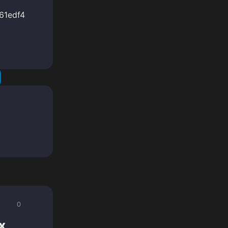
61edf4
0
х