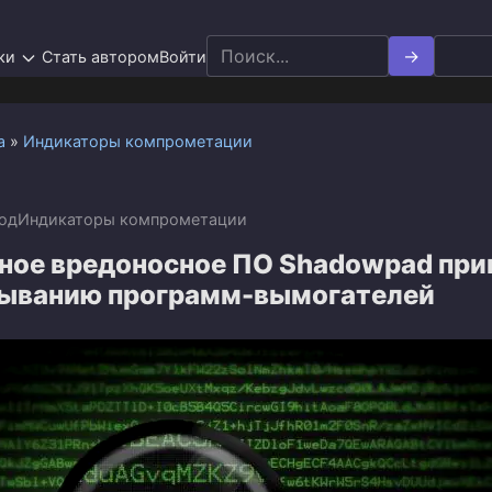
Search
ки
Стать автором
Войти
for:
а
»
Индикаторы компрометации
год
Индикаторы компрометации
ное вредоносное ПО Shadowpad при
тыванию программ-вымогателей