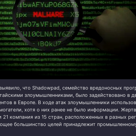
выявило, что Shadowpad, семейство вредоносных прог
итайскими злоумышленниками, было задействовано в д
ентов в Европе. В ходе атак злоумышленники использо
огатели, хотя о них ранее не было информации. Жерт
и 21 компания из 15 стран, расположенных в разных ре
яющее большинство целей принадлежит промышленном