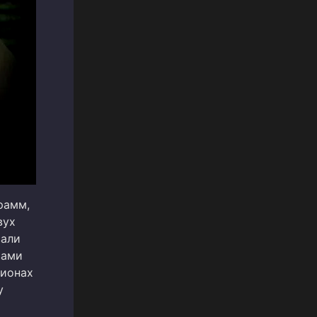
рамм,
вух
вали
вами
гионах
у