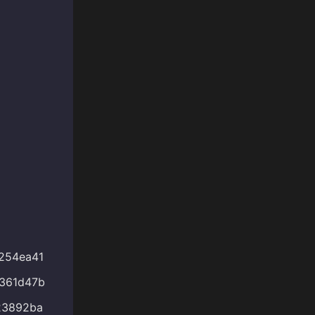
254ea41
361d47b
23892ba