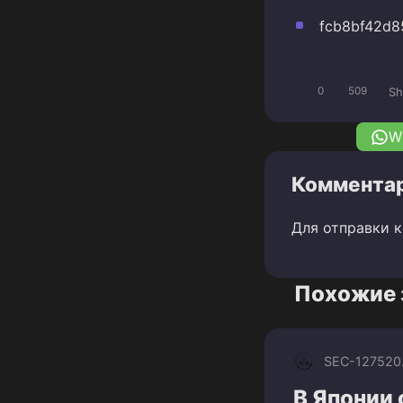
fcb8bf42d8
S
0
509
W
Комментар
Для отправки 
Похожие 
SEC-1275
20
В Японии