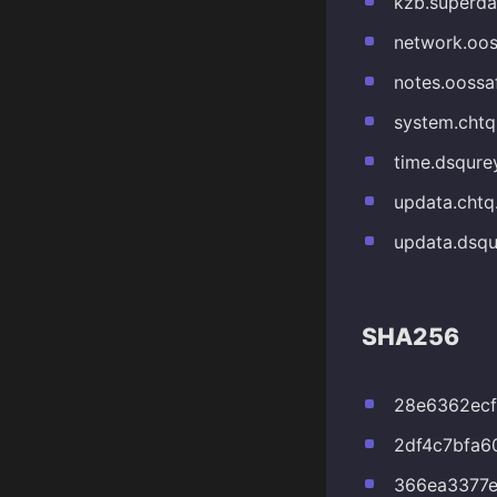
kzb.superd
network.oo
notes.oossa
system.chtq
time.dsqure
updata.chtq
updata.dsq
SHA256
28e6362ec
2df4c7bfa
366ea3377