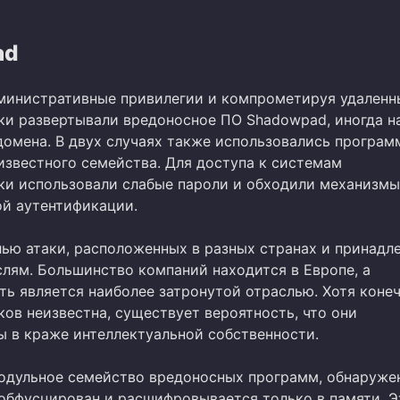
ad
министративные привилегии и компрометируя удаленны
и развертывали вредоносное ПО Shadowpad, иногда н
домена. В двух случаях также использовались програм
известного семейства. Для доступа к системам
и использовали слабые пароли и обходили механизмы
й аутентификации.
лью атаки, расположенных в разных странах и принад
слям. Большинство компаний находится в Европе, а
ь является наиболее затронутой отраслью. Хотя конеч
ов неизвестна, существует вероятность, что они
ы в краже интеллектуальной собственности.
одульное семейство вредоносных программ, обнаруже
д обфусцирован и расшифровывается только в памяти. Э