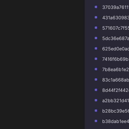
37039a7611
431a630983
571607c7f5
5dc36e687a
625ed0e0a
7416f6b69b
7b8ea6b1e2
83c1a668a
8d44f2f442
a2bb321d4
b28bc39e5
b38dab1ee