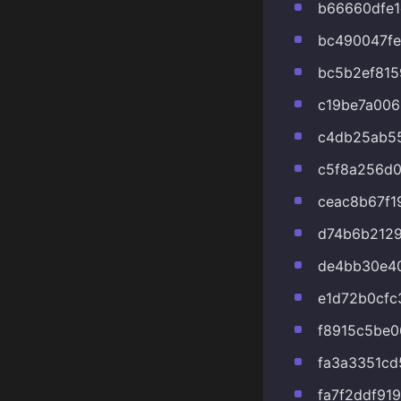
b66660dfe1
bc490047fe
bc5b2ef81
c19be7a006
c4db25ab5
c5f8a256d
ceac8b67f1
d74b6b2129
de4bb30e4
e1d72b0cf
f8915c5be0
fa3a3351cd
fa7f2ddf91