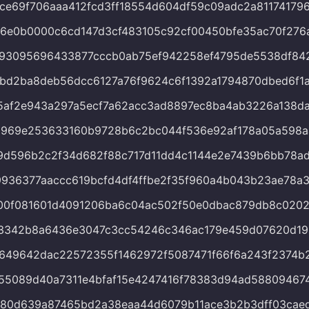
ce69f706aaa412fcd3ff18554d604df59c09adc2a81174179
6e0b0000c6cd147d3cf483105c92cf00450bfe35ac70f276
593095696433877cccb0ab75ef942258ef4795de5538df84
bd2ba8deb56dcc6127a76f9624c6f1392a1794870dbed6f1
5af2e943a297a5ecf7a62acc3ad8897ec8ba4ab3226a138d
0969e253633160b9728b6c2bc044f536e92af178a05a598a
9d596b2c2f34d682f88c717d11dd4c1144e2e7439b6bb78a
936377aaccc619bcfd4df4ffbe2f35f960a4b043b23ae78a3
00f081601d4091206ba6c04ac502f50e0dbac879db8c0202
c3342b8a6436e3047c3cc54246c346ac179e459d07620d19
649642dac22572355f1462972f5087471f66f6a243f2374b
55089d40a7311e4bfaf15e4247416f78383d94ad58809467
980d639a87465bd2a38eaa44d6079b11ace3b2b3dff03cae