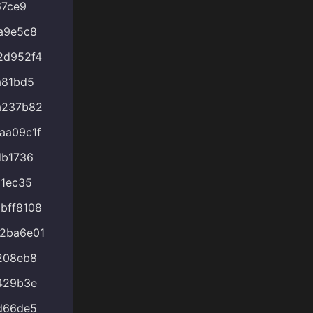
67ce9
a9e5c8
2d952f4
a81bd5
a237b82
aa09c1f
db1736
1ec35
bff8108
2ba6e01
208eb8
429b3e
d66de5