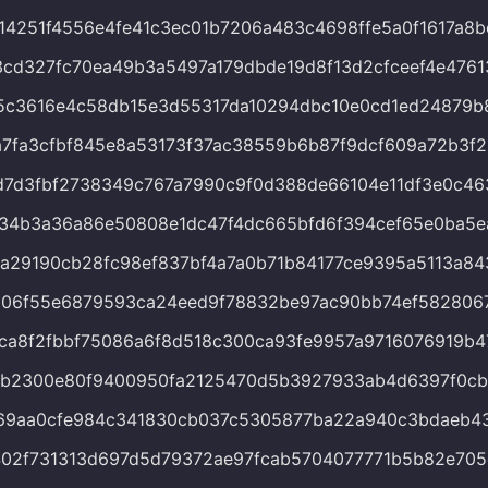
14251f4556e4fe41c3ec01b7206a483c4698ffe5a0f1617a8
cd327fc70ea49b3a5497a179dbde19d8f13d2cfceef4e476
5c3616e4c58db15e3d55317da10294dbc10e0cd1ed24879b
7fa3cfbf845e8a53173f37ac38559b6b87f9dcf609a72b3f
d7d3fbf2738349c767a7990c9f0d388de66104e11df3e0c46
34b3a36a86e50808e1dc47f4dc665bfd6f394cef65e0ba5e
a29190cb28fc98ef837bf4a7a0b71b84177ce9395a5113a84
b06f55e6879593ca24eed9f78832be97ac90bb74ef582806
ca8f2fbbf75086a6f8d518c300ca93fe9957a9716076919b
1b2300e80f9400950fa2125470d5b3927933ab4d6397f0cb
69aa0cfe984c341830cb037c5305877ba22a940c3bdaeb4
402f731313d697d5d79372ae97fcab5704077771b5b82e70