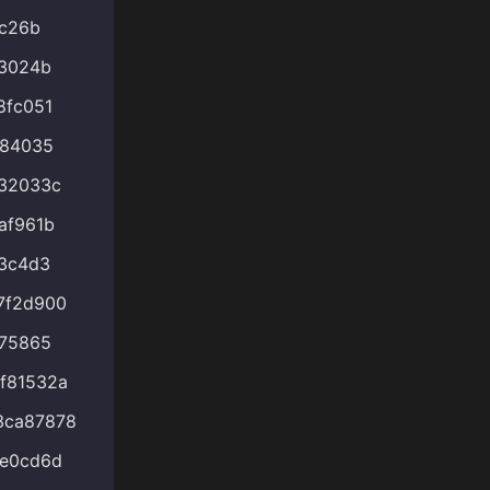
bc26b
13024b
8fc051
284035
32033c
af961b
3c4d3
7f2d900
475865
f81532a
3ca87878
5e0cd6d