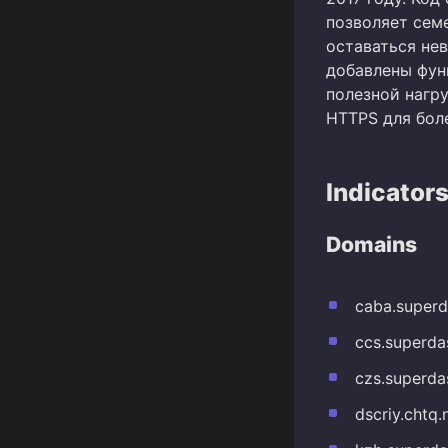
позволяет сем
оставаться не
добавлены фун
полезной нагр
HTTPS для бол
Indicator
Domains
caba.super
ccs.superd
czs.superd
dscriy.chtq.