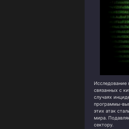
Исследование 
связанных с к
случаях инцид
программы-вым
этих атак стал
мира. Подавл
сектору.