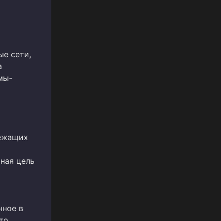
е сети,
а
мы-
лежащих
ная цель
нное в
то