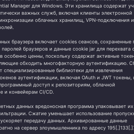
ntial Manager для Windows. Эти хранилища содержат у
итически важных служб, включая клиенты электронной 
инхронизации облачных хранилищ, VPN-подключения и
олей.
нных браузера включает cookies сеансов, сохраненные
паролей браузеров и данные cookie jar для перехвата 
ов особенно ценны, поскольку содержат активные токе
оляющие обходить многофакторную аутентификацию. 
т специализированные библиотеки для извлечения
окенов аутентификации, включая OAuth и JWT токены,
программный доступ к репозиториям, облачной
е и конвейерам CI/CD.
четных данных вредоносная программа упаковывает их 
фильтрации. Сжатие уменьшает использование пропуск
 ускоряет передачу данных. Архивированные данные
атно на сервер злоумышленника по адресу 195[.]133[.]7