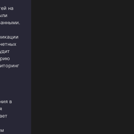
ей на
ыли
ванными.
фикации
учетных
удит
орию
ниторинг
ния в
я
ает
ом