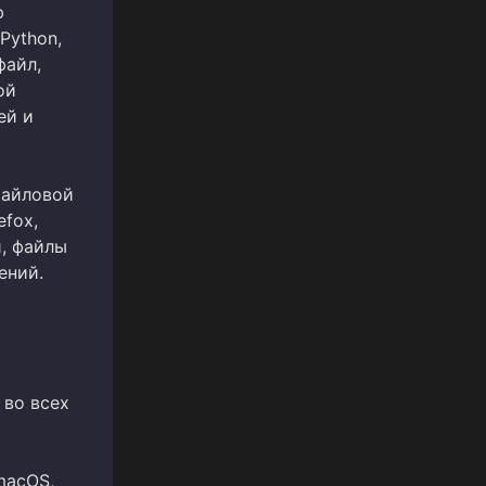
ю
Python,
файл,
ой
ей и
файловой
efox,
й, файлы
ений.
 во всех
 macOS,