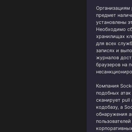
Организациям 
предмет налич
установлены э
Необходимо сб
хранилищах кл
для всех служ
записях и вып
журналов дост
браузеров на 
несанкциониро
Компания Sock
подобных атак
сканирует pull
кодобазу, а So
обнаружения а
пользователей
корпоративных