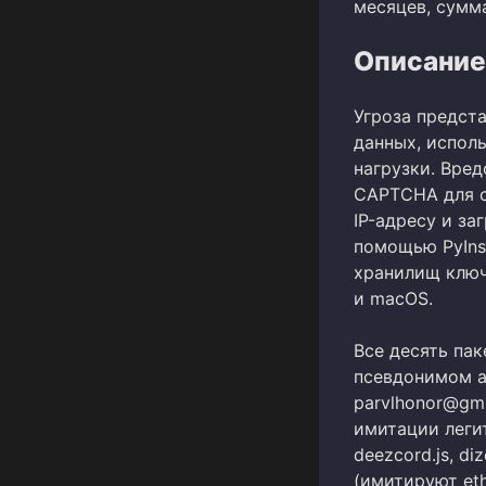
месяцев, сумм
Описание
Угроза предст
данных, испол
нагрузки. Вре
CAPTCHA для с
IP-адресу и з
помощью PyInst
хранилищ ключ
и macOS.
Все десять па
псевдонимом a
parvlhonor@gm
имитации легит
deezcord.js, diz
(имитируют eth