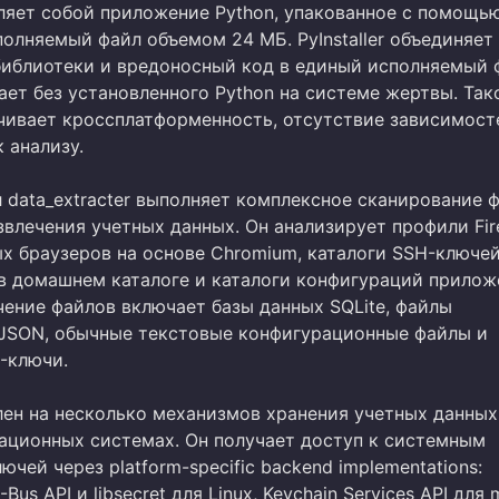
ляет собой приложение Python, упакованное с помощь
исполняемый файл объемом 24 МБ. PyInstaller объединяет 
иблиотеки и вредоносный код в единый исполняемый 
ает без установленного Python на системе жертвы. Так
чивает кроссплатформенность, отсутствие зависимост
 анализу.
 data_extracter выполняет комплексное сканирование 
влечения учетных данных. Он анализирует профили Fir
ых браузеров на основе Chromium, каталоги SSH-ключе
в домашнем каталоге и каталоги конфигураций прилож
чение файлов включает базы данных SQLite, файлы
JSON, обычные текстовые конфигурационные файлы и
-ключи.
ен на несколько механизмов хранения учетных данных
ационных системах. Он получает доступ к системным
чей через platform-specific backend implementations:
-Bus API и libsecret для Linux, Keychain Services API для