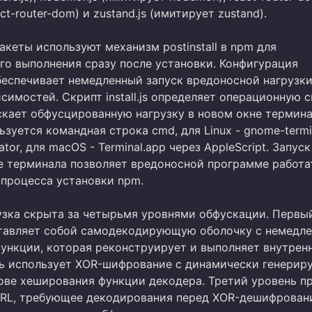
ct-router-dom) и zustand.js (имитирует zustand).
кеты используют механизм postinstall в npm для
го выполнения сразу после установки. Конфигурация
обеспечивает немедленный запуск вредоносной нагрузки
симостей. Скрипт install.js определяет операционную 
скает обфусцированную нагрузку в новом окне термина
зуется командная строка cmd, для Linux - gnome-termi
ator, для macOS - Terminal.app через AppleScript. Запуск
е терминала позволяет вредоносной программе работа
 процесса установки npm.
узка скрыта за четырьмя уровнями обфускации. Первы
тавляет собой самодекодирующую оболочку с немедл
ункции, которая реконструирует и выполняет внутренн
ь использует XOR-шифрование с динамически генери
ове хеширования функции декодера. Третий уровень п
RL, требующее декодирования перед XOR-дешифрован