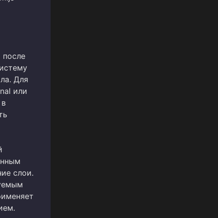
 после
систему
ла. Для
nal или
 в
ть
й
енным
ие слои.
руемым
рименяет
ием.