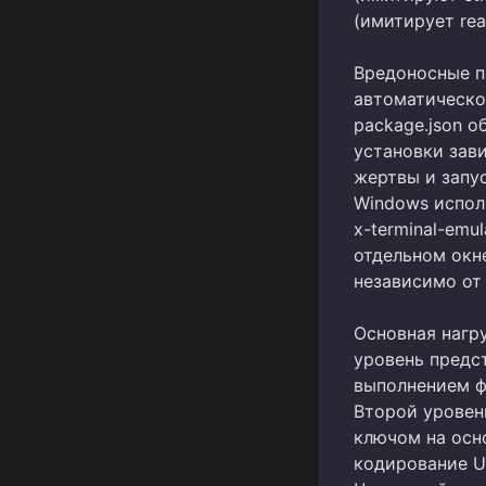
(имитирует rea
Вредоносные па
автоматическо
package.json 
установки зави
жертвы и запу
Windows исполь
x-terminal-emul
отдельном окн
независимо от
Основная нагр
уровень предс
выполнением ф
Второй уровен
ключом на осн
кодирование U