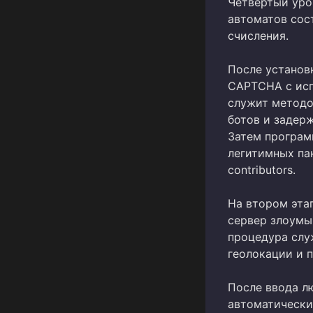
Четвертый уро
автоматов сос
счисления.
После установ
CAPTCHA с исп
служит методо
ботов и задер
Затем програм
легитимных па
contributors.
На втором эта
сервер злоумышл
процедура слу
геолокации и 
После ввода л
автоматически 