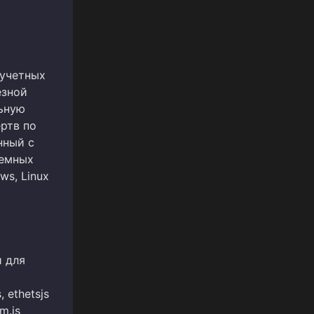
 учетных
езной
ьную
ртв по
нный с
темных
s, Linux
й для
, ethetsjs
m.js