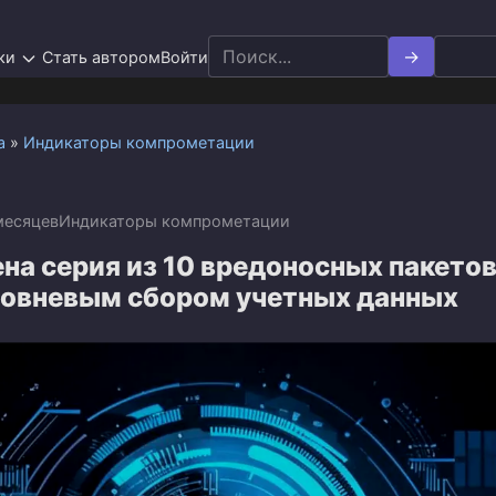
Search
ки
Стать автором
Войти
for:
а
»
Индикаторы компрометации
месяцев
Индикаторы компрометации
на серия из 10 вредоносных пакето
ровневым сбором учетных данных