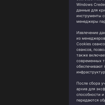
Windows Crede
данные для кр
инструменты с
менеджеры пар
Извлечение да
из менеджеров 
Cookies сеанс
сеансов, позв
также включае
современных т
обеспечивают 
инфраструктур
После сбора у
архив для экс
способности и
передаются обр