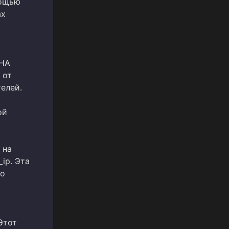
мощью
ах
CHA
 от
елей.
ой
 на
_ip. Эта
по
Этот