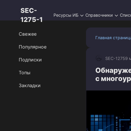
Перейти
SEC-
к
Ресурсы ИБ
Справочники
Спис
контенту
1275-1
Свежее
Главная страниц
Популярное
SEC-1275
9 
Подписки
Обнаруже
Топы
с многоу
Закладки