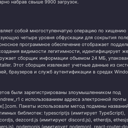
арно набрав свыше 9900 загрузок.
авляет собой многоступенчатую операцию по хищению
ьзующую четыре уровня обфускации для сокрытия пол
доносное программное обеспечение отображает поддел
оздания видимости легитимности, идентифицирует же
агружает сборщик информации объемом 24 МБ, упакова
aller. Этот сборщик извлекает учетные данные из сис
ей, браузеров и служб аутентификации в средах Window
кетов были зарегистрированы злоумышленником под
ndrew_r1 с использованием адреса электронной почты
x[.]com. Пакеты использовали метод подмены названи
имных библиотек: typescriptjs (имитирует TypeScript),
cordjs, dezcord.js (имитируют discord.js), etherdjs, ethesjs
ers.js), nodemonjs (имитирует nodemon), react-router-do