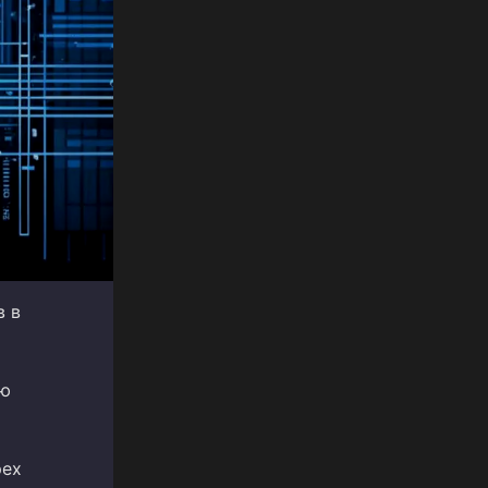
в в
ую
рех