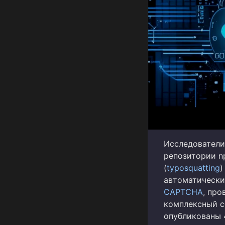
Исследователи
репозитории n
(
typosquatting
)
автоматически
CAPTCHA
, про
комплексный с
опубликованы 