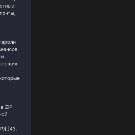
четные
почты,
 пароли
сеансов.
ны
Сборщик
 которые
в ZIP-
ной
9[.]43.