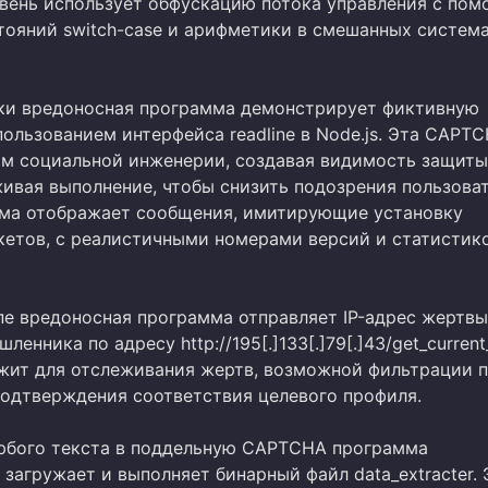
вень использует обфускацию потока управления с по
тояний switch-case и арифметики в смешанных систем
ки вредоносная программа демонстрирует фиктивную
ользованием интерфейса readline в Node.js. Эта CAPT
м социальной инженерии, создавая видимость защиты
живая выполнение, чтобы снизить подозрения пользоват
ма отображает сообщения, имитирующие установку
кетов, с реалистичными номерами версий и статистик
пе вредоносная программа отправляет IP-адрес жертвы
енника по адресу http://195[.]133[.]79[.]43/get_current
жит для отслеживания жертв, возможной фильтрации 
подтверждения соответствия целевого профиля.
юбого текста в поддельную CAPTCHA программа
загружает и выполняет бинарный файл data_extracter. 