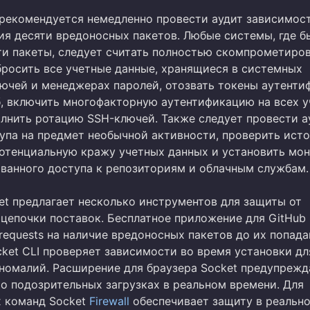
рекомендуется немедленно провести аудит зависимост
ия десяти вредоносных пакетов. Любые системы, где б
ти пакеты, следует считать полностью скомпрометиро
росить все учетные данные, хранящиеся в системных
ючей и менеджерах паролей, отозвать токены аутенти
б, включить многофакторную аутентификацию на всех 
олнить ротацию SSH-ключей. Также следует провести а
упа на предмет необычной активности, проверить ист
потенциальную кражу учетных данных и установить мо
ванного доступа к репозиториям и облачным службам.
et предлагает несколько инструментов для защиты от
 цепочки поставок. Бесплатное приложение для GitHub
 requests на наличие вредоносных пакетов до их попада
cket CLI проверяет зависимости во время установки дл
номалий. Расширение для браузера Socket предупрежд
 о подозрительных загрузках в реальном времени. Для
 команд Socket
Firewall
обеспечивает защиту в реальн