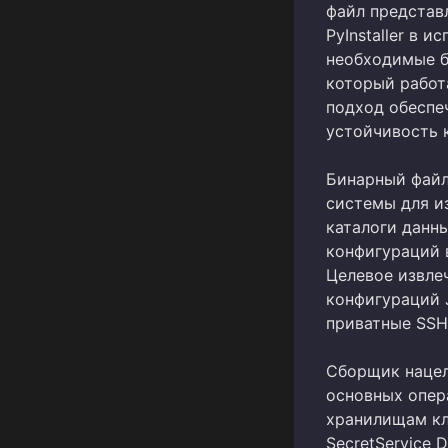
файл представ
PyInstaller в 
необходимые б
который работ
подход обеспе
устойчивость к
Бинарный файл
системы для из
каталоги данн
конфигураций 
Целевое извле
конфигураций 
приватные SSH
Сборщик нацел
основных опер
хранилищам клю
SecretService D