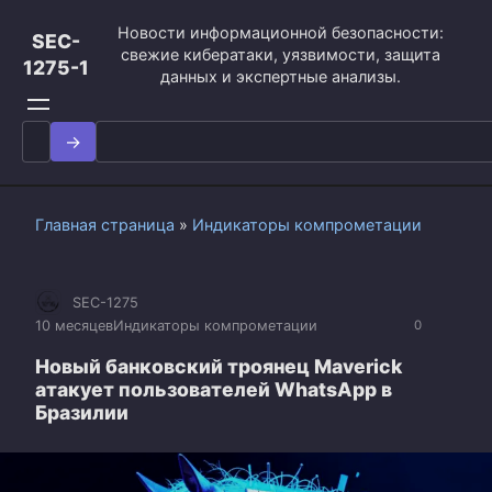
Перейти
Новости информационной безопасности:
к
SEC-
свежие кибератаки, уязвимости, защита
контенту
1275-1
данных и экспертные анализы.
Search
for:
Главная страница
»
Индикаторы компрометации
SEC-1275
10 месяцев
Индикаторы компрометации
0
Новый банковский троянец Maverick
атакует пользователей WhatsApp в
Бразилии