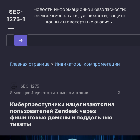
Перейти
Новости информационной безопасности:
к
SEC-
свежие кибератаки, уязвимости, защита
контенту
1275-1
данных и экспертные анализы.
Search
for:
Главная страница
»
Индикаторы компрометации
SEC-1275
8 месяцев
Индикаторы компрометации
0
Киберпреступники нацеливаются на
пользователей Zendesk через
фишинговые домены и поддельные
тикеты