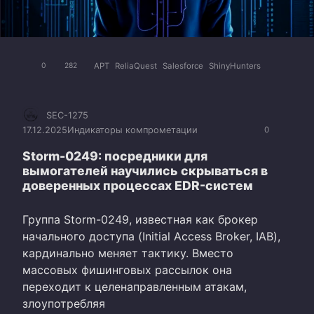
APT
ReliaQuest
Salesforce
ShinyHunters
0
282
SEC-1275
17.12.2025
Индикаторы компрометации
0
Storm-0249: посредники для
вымогателей научились скрываться в
доверенных процессах EDR-систем
Группа Storm-0249, известная как брокер
начального доступа (Initial Access Broker, IAB),
кардинально меняет тактику. Вместо
массовых фишинговых рассылок она
переходит к целенаправленным атакам,
злоупотребляя