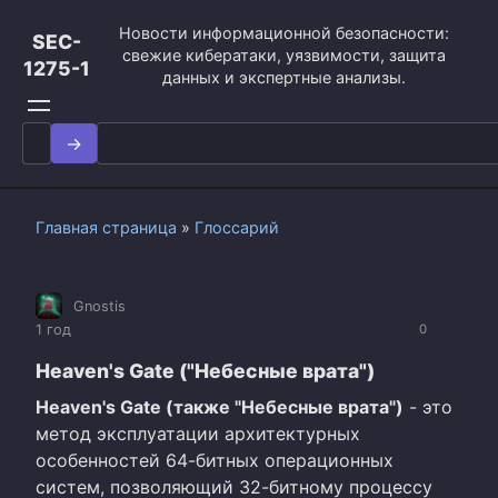
Перейти
Новости информационной безопасности:
к
SEC-
свежие кибератаки, уязвимости, защита
контенту
1275-1
данных и экспертные анализы.
Search
for:
Главная страница
»
Глоссарий
Gnostis
1 год
0
Heaven's Gate ("Небесные врата")
Heaven's Gate (также "Небесные врата")
- это
метод эксплуатации архитектурных
особенностей 64-битных операционных
систем, позволяющий 32-битному процессу