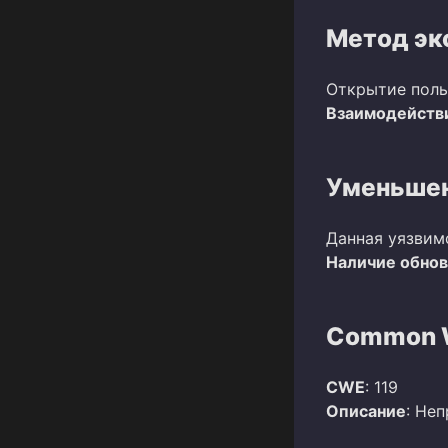
Метод эк
Открытие поль
Взаимодействи
Уменьшен
Данная уязвим
Наличие обно
Common W
CWE
: 119
Описание
: Не