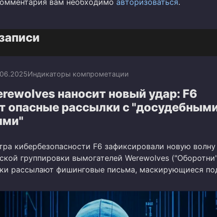
комментария вам необходимо
авторизоваться
.
записи
.06.2025
Индикаторы компрометации
rewolves наносит новый удар: F6
т опасные рассылки с "досудебным
ями"
тра кибербезопасности F6 зафиксировали новую волну
ской группировки вымогателей Werewolves ("Оборотни"
ки рассылают фишинговые письма, маскирующиеся по