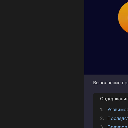
Выполнение про
Содержани
Уязвимо
Последс
Common V