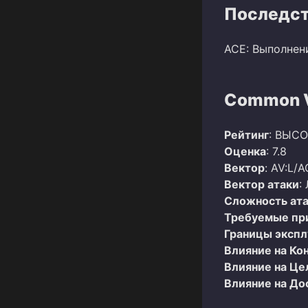
Последст
ACE: Выполнен
Common Vu
Рейтинг
: ВЫС
Оценка
: 7.8
Вектор
: AV:L/A
Вектор атаки
:
Сложность ат
Требуемые пр
Границы эксп
Влияние на Ко
Влияние на Це
Влияние на До