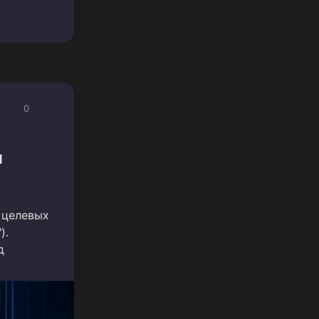
0
и
 целевых
).
д