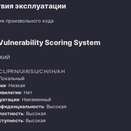
вия эксплуатации
ие произвольного кода
lnerability Scoring System
ОКИЙ
C:L/PR:N/UI:R/S:U/C:H/I:H/A:H
 Локальный
аки
: Низкая
ивилегии
: Нет
луатации
: Неизменный
нфиденциальность
: Высокая
лостность
: Высокая
ступность
: Высокая