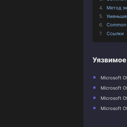
Метод э
Уменьше
Common 
Ссылки
Уязвимое
Microsoft O
Microsoft O
Microsoft O
Microsoft O