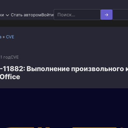
Search
ки
Стать автором
Войти
for:
а
»
CVE
n
1 год
CVE
-11882: Выполнение произвольного 
Office