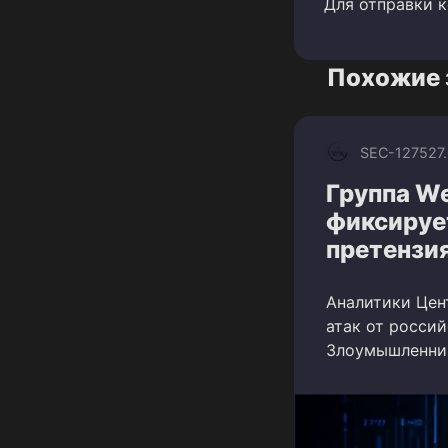
Для отправки 
Похожие 
SEC-1275
27
Группа We
фиксируе
претензи
Аналитики Цен
атак от россий
Злоумышленни