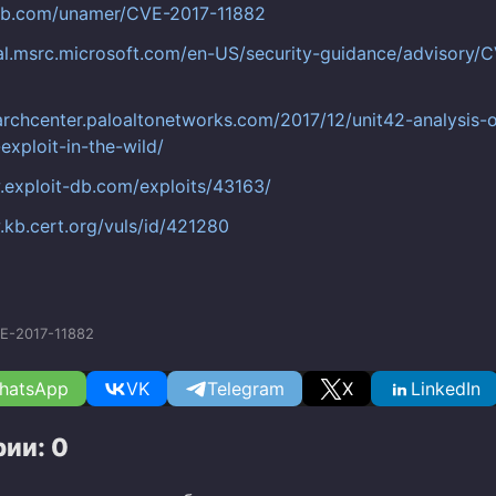
hub.com/unamer/CVE-2017-11882
tal.msrc.microsoft.com/en-US/security-guidance/advisory/
earchcenter.paloaltonetworks.com/2017/12/unit42-analysis-
exploit-in-the-wild/
.exploit-db.com/exploits/43163/
.kb.cert.org/vuls/id/421280
E-2017-11882
hatsApp
VK
Telegram
X
LinkedIn
ии: 0