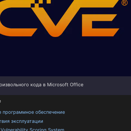
извольного кода в Microsoft Office
е
е программное обеспечение
твия эксплуатации
ulnerability Scoring System