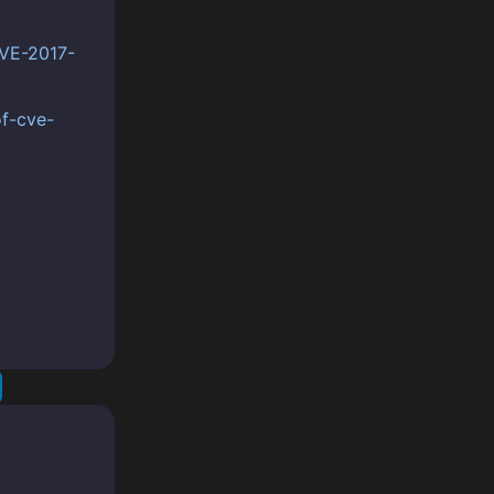
CVE-2017-
of-cve-