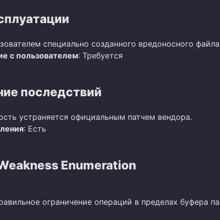
сплуатации
зователем специально созданного вредоносного файла
е с пользователем
: Требуется
ие последствий
ость устраняется официальным патчем вендора.
вления
: Есть
eakness Enumeration
правильное ограничение операций в пределах буфера п